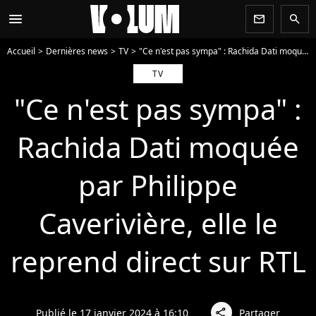
menu
newsletter
search
Accueil
Dernières news
TV
"Ce n'est pas sympa" : Rachida Dati moquée par Philippe Caverivière, elle le reprend direct sur RTL
TV
"Ce n'est pas sympa" :
Rachida Dati moquée
par Philippe
Caverivière, elle le
reprend direct sur RTL
Publié le 17 janvier 2024 à 16:10
Partager
share