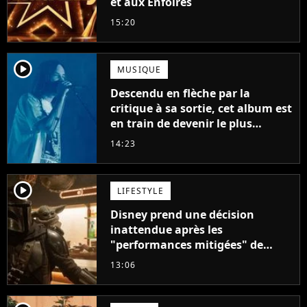
et aux Enfoirés
15:20
player2
MUSIQUE
Descendu en flèche par la
critique à sa sortie, cet album est
en train de devenir le plus
populaire de son auteur
14:23
player2
LIFESTYLE
Disney prend une décision
inattendue après les
"performances mitigées" de
Vaiana et The Mandalorian &
13:06
Grogu au box-office