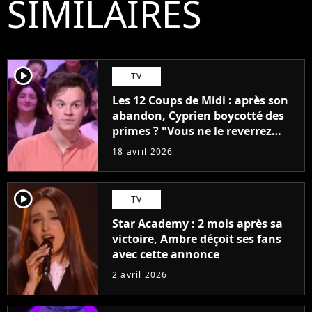
SIMILAIRES
player2
TV
Les 12 Coups de Midi : après son
abandon, Cyprien boycotté des
primes ? "Vous ne le reverrez
plus"
18 avril 2026
player2
TV
Star Academy : 2 mois après sa
victoire, Ambre déçoit ses fans
avec cette annonce
2 avril 2026