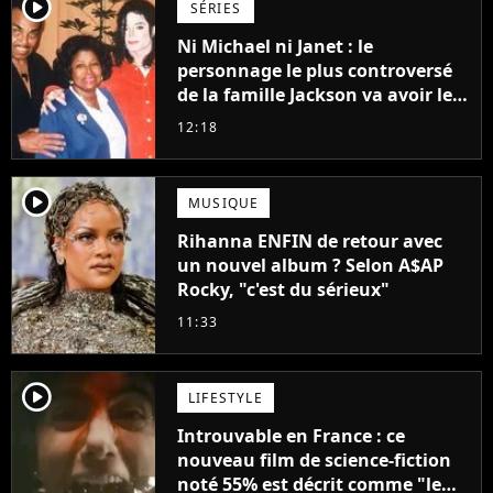
player2
SÉRIES
Ni Michael ni Janet : le
personnage le plus controversé
de la famille Jackson va avoir le
droit à sa propre série
12:18
player2
MUSIQUE
Rihanna ENFIN de retour avec
un nouvel album ? Selon A$AP
Rocky, "c'est du sérieux"
11:33
player2
LIFESTYLE
Introuvable en France : ce
nouveau film de science-fiction
noté 55% est décrit comme "le