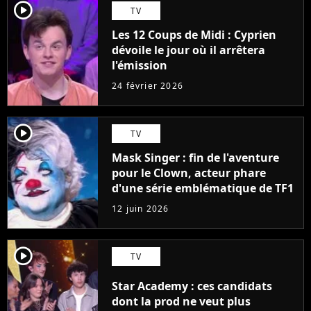
player2
TV
Les 12 Coups de Midi : Cyprien
dévoile le jour où il arrêtera
l'émission
24 février 2026
player2
TV
Mask Singer : fin de l'aventure
pour le Clown, acteur phare
d'une série emblématique de TF1
12 juin 2026
player2
TV
Star Academy : ces candidats
dont la prod ne veut plus