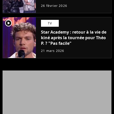
26 février 2026
player2
TV
Star Academy : retour à la vie de
kiné après la tournée pour Théo
P. ? "Pas facile"
21 mars 2026