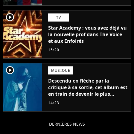
player2
TV
Star Academy : vous avez déjà vu
la nouvelle prof dans The Voice
et aux Enfoirés
15:20
player2
MUSIQUE
Descendu en flèche par la
critique à sa sortie, cet album est
en train de devenir le plus
populaire de son auteur
14:23
DERNIÈRES NEWS