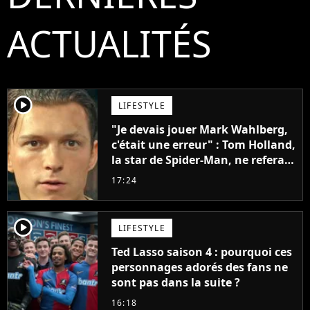
ACTUALITÉS
player2
LIFESTYLE
"Je devais jouer Mark Wahlberg,
c'était une erreur" : Tom Holland,
la star de Spider-Man, ne referait
pas ce blockbuster
17:24
player2
LIFESTYLE
Ted Lasso saison 4 : pourquoi ces
personnages adorés des fans ne
sont pas dans la suite ?
16:18