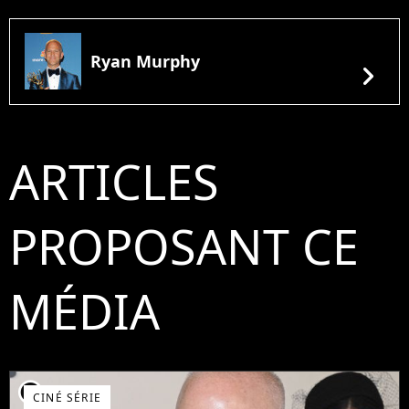
Ryan Murphy
chevron_right
ARTICLES
PROPOSANT CE
MÉDIA
player2
CINÉ SÉRIE