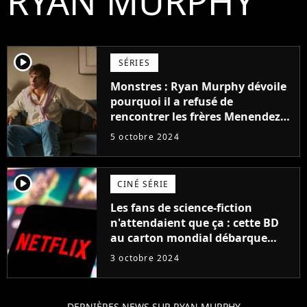
RYAN MURPHY
player2
SÉRIES
Monstres : Ryan Murphy dévoile
pourquoi il a refusé de
rencontrer les frères Menendez,
"Je n'ai aucune envie de leur
5 octobre 2024
parler..."
player2
CINÉ SÉRIE
Les fans de science-fiction
n'attendaient que ça : cette BD
au carton mondial débarque
enfin en série, et c'est le
3 octobre 2024
réalisateur star de Netflix qui
s'en charge
DERNIÈRES NEWS SUR RYAN MURPHY