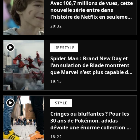
Avec 106,7 millions de vues, cette
nouvelle série entre dans
l'histoire de Netflix en seulement
48 jours
20:32
player2
LIFESTYLE
Spider-Man : Brand New Day et
l'annulation de Blade montrent
que Marvel n'est plus capable de
faire quoi que ce soit de simple
19:15
player2
STYLE
Cringes ou bluffantes ? Pour les
30 ans de Pokémon, adidas
dévoile une énorme collection de
sneakers et je ne sais pas quoi en
18:22