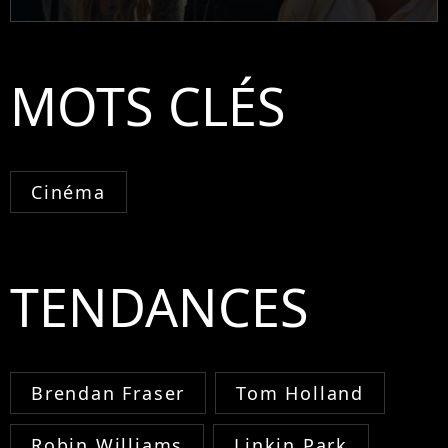
MOTS CLÉS
Cinéma
TENDANCES
Brendan Fraser
Tom Holland
Robin Williams
Linkin Park