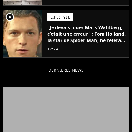
penser
player2
LIFESTYLE
"Je devais jouer Mark Wahlberg,
c'était une erreur" : Tom Holland,
la star de Spider-Man, ne referait
pas ce blockbuster
17:24
DERNIÈRES NEWS