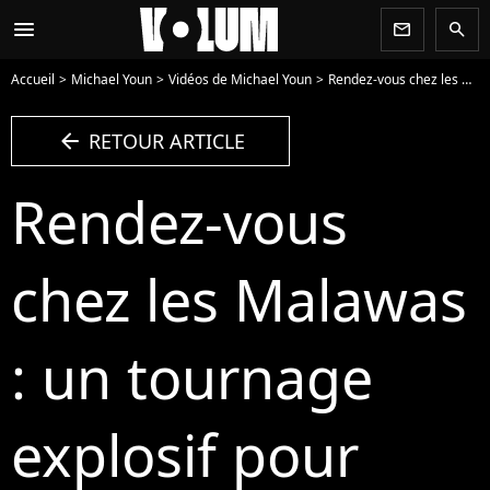
menu
newsletter
search
Accueil
Michael Youn
Vidéos de Michael Youn
Rendez-vous chez les Malawas : un tournage explosif pour Michaël Youn et Christian Clavier - Vidéo
arrow_left
RETOUR ARTICLE
Rendez-vous
chez les Malawas
: un tournage
explosif pour