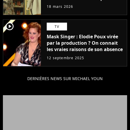
18 mars 2026
player2
TV
Mask Singer : Elodie Poux virée
par la production ? On connait
les vraies raisons de son absence
12 septembre 2025
DERNIÈRES NEWS SUR MICHAEL YOUN