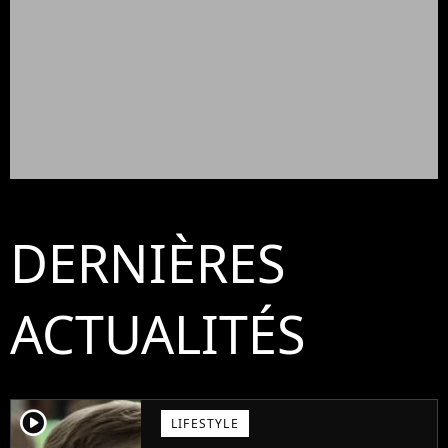
DERNIÈRES
ACTUALITÉS
player2
LIFESTYLE