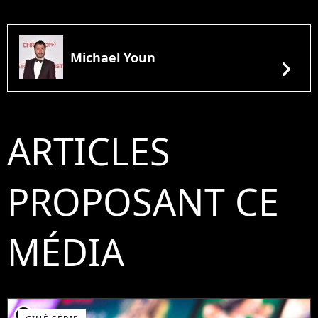
Michael Youn
chevron_right
ARTICLES
PROPOSANT CE
MÉDIA
player2