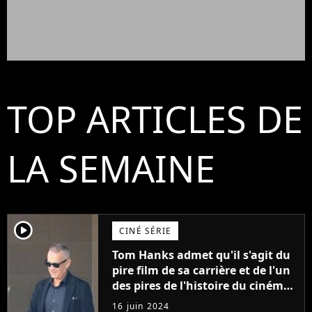
TOP ARTICLES DE
LA SEMAINE
player2
CINÉ SÉRIE
Tom Hanks admet qu'il s'agit du
pire film de sa carrière et de l'un
des pires de l'histoire du cinéma :
"L'un des films les plus
16 juin 2024