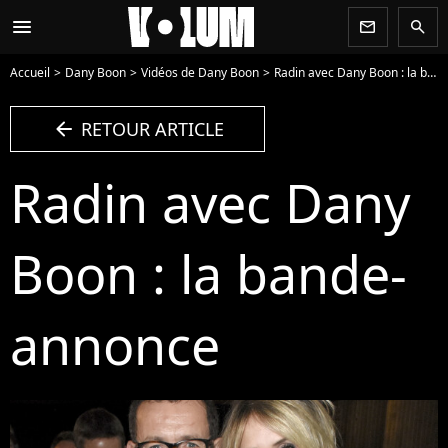
menu
newsletter
search
Accueil
Dany Boon
Vidéos de Dany Boon
Radin avec Dany Boon : la bande-annonce - Vidéo
arrow_left
RETOUR ARTICLE
Radin avec Dany
Boon : la bande-
annonce