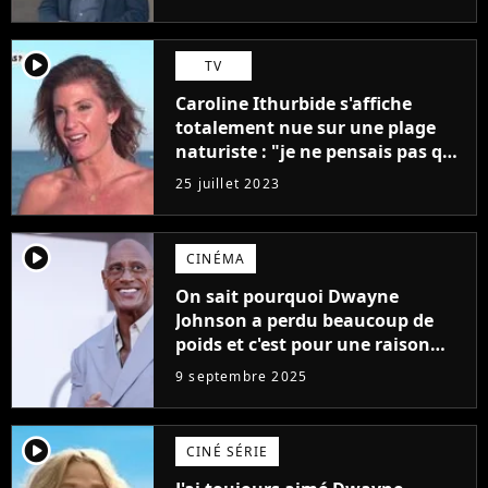
médiocres jamais réalisés"
player2
TV
Caroline Ithurbide s'affiche
totalement nue sur une plage
naturiste : "je ne pensais pas que
j'arriverais à le faire..."
25 juillet 2023
player2
CINÉMA
On sait pourquoi Dwayne
Johnson a perdu beaucoup de
poids et c'est pour une raison
importante
9 septembre 2025
player2
CINÉ SÉRIE