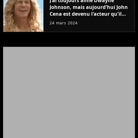
J'ai toujours aimé Dwayne
Johnson, mais aujourd'hui John
Cena est devenu l'acteur qu'il
rêvait d'être (et Ricky Stanicky le
24 mars 2024
prouve encore)