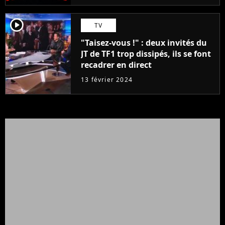
player2
TV
"Taisez-vous !" : deux invités du
JT de TF1 trop dissipés, ils se font
recadrer en direct
13 février 2024