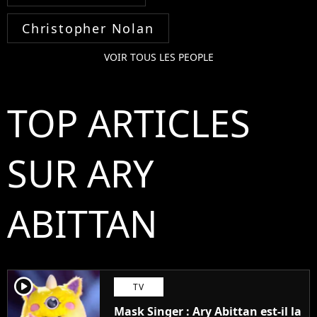
Christopher Nolan
VOIR TOUS LES PEOPLE
TOP ARTICLES
SUR ARY
ABITTAN
player2
TV
Mask Singer : Ary Abittan est-il la