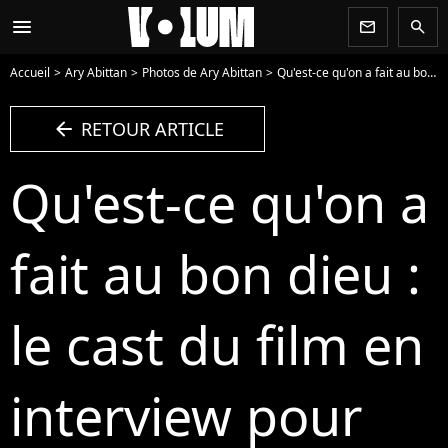
menu
newsletter
search
Accueil
Ary Abittan
Photos de Ary Abittan
Qu'est-ce qu'on a fait au bon dieu : le cast du film en interview pour PureBreak - Photo
arrow_left
RETOUR ARTICLE
Qu'est-ce qu'on a
fait au bon dieu :
le cast du film en
interview pour