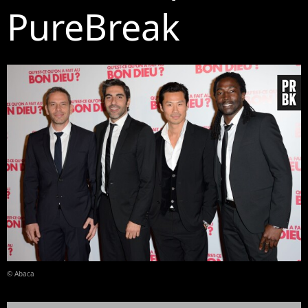
PureBreak
© Abaca