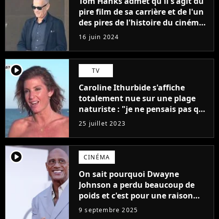
Tom Hanks admet qu'il s'agit du
pire film de sa carrière et de l'un
des pires de l'histoire du cinéma :
"L'un des films les plus
16 juin 2024
médiocres jamais réalisés"
player2
TV
Caroline Ithurbide s'affiche
totalement nue sur une plage
naturiste : "je ne pensais pas que
j'arriverais à le faire..."
25 juillet 2023
player2
CINÉMA
On sait pourquoi Dwayne
Johnson a perdu beaucoup de
poids et c'est pour une raison
importante
9 septembre 2025