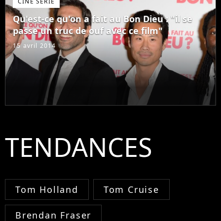
CINÉ SÉRIE
Qu'est-ce qu'on a fait au Bon Dieu : "il se
passe un truc de ouf avec ce film"
15 avril 2014
TENDANCES
Tom Holland
Tom Cruise
Brendan Fraser