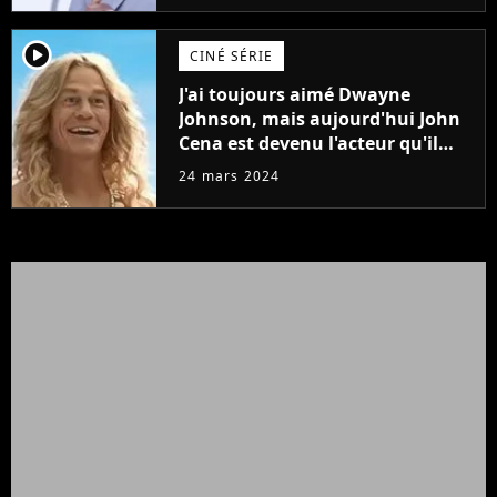
player2
CINÉ SÉRIE
J'ai toujours aimé Dwayne
Johnson, mais aujourd'hui John
Cena est devenu l'acteur qu'il
rêvait d'être (et Ricky Stanicky le
24 mars 2024
prouve encore)