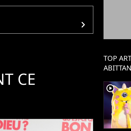
chevron_right
TOP ART
ABITTA
T CE
player2