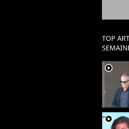
TOP ART
SEMAIN
player2
player2