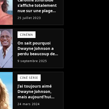
Caroline Ithurbide
s'affiche totalement
nue sur une plage
naturiste : "je ne
25 juillet 2023
pensais pas que
j'arriverais à le
faire..."
CINÉMA
On sait pourquoi
Dwayne Johnson a
perdu beaucoup de
poids et c'est pour
9 septembre 2025
une raison
importante
CINÉ SÉRIE
J'ai toujours aimé
Dwayne Johnson,
mais aujourd'hui
John Cena est devenu
24 mars 2024
l'acteur qu'il rêvait