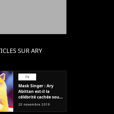
ICLES SUR ARY
N
TV
Mask Singer : Ary
Abittan est-il la
célébrité cachée sous
le costume du
20 novembre 2019
monstre ? Il répond