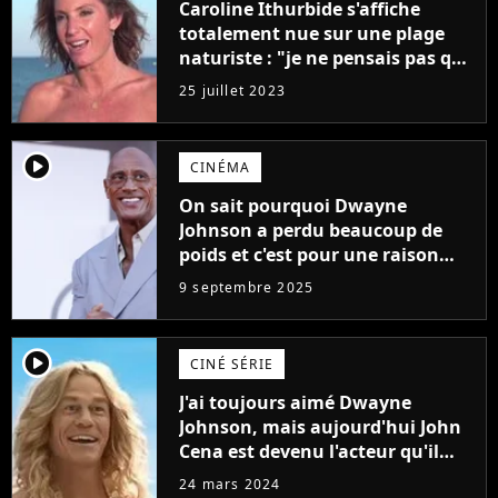
Caroline Ithurbide s'affiche
totalement nue sur une plage
naturiste : "je ne pensais pas que
j'arriverais à le faire..."
25 juillet 2023
player2
CINÉMA
On sait pourquoi Dwayne
Johnson a perdu beaucoup de
poids et c'est pour une raison
importante
9 septembre 2025
player2
CINÉ SÉRIE
J'ai toujours aimé Dwayne
Johnson, mais aujourd'hui John
Cena est devenu l'acteur qu'il
rêvait d'être (et Ricky Stanicky le
24 mars 2024