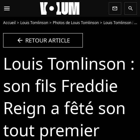
menu
newsletter
search
Accueil
Louis Tomlinson
Photos de Louis Tomlinson
Louis Tomlinson : son fils Freddie Reign a fêté son tout premier anniversaire - Photo
arrow_left
RETOUR ARTICLE
Louis Tomlinson :
son fils Freddie
Reign a fêté son
tout premier