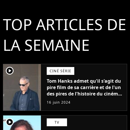
TOP ARTICLES DE
LA SEMAINE
player2
CINÉ SÉRIE
Tom Hanks admet qu'il s'agit du
pire film de sa carrière et de l'un
des pires de l'histoire du cinéma :
"L'un des films les plus
16 juin 2024
médiocres jamais réalisés"
player2
TV