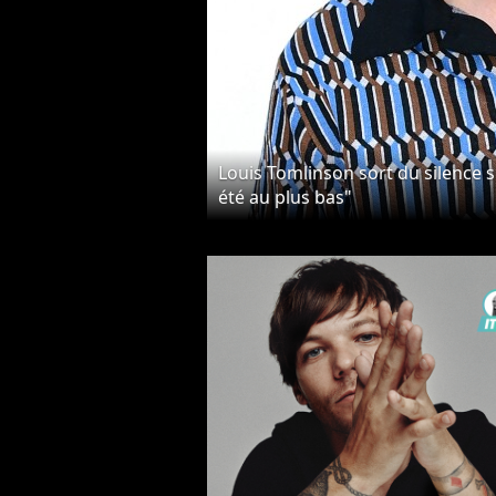
Louis Tomlinson sort du silence su
été au plus bas"