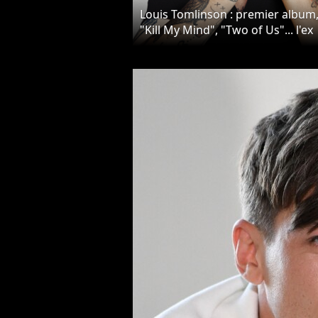
Louis Tomlinson : premier album
"Kill My Mind", "Two of Us"... l'ex
One Direction se confie en
interview avec PRBK