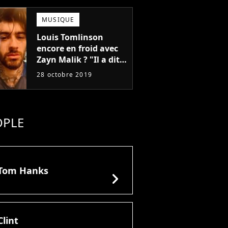
MUSIQUE
Louis Tomlinson
encore en froid avec
Zayn Malik ? "Il a dit
beaucoup de m*rdes
28 octobre 2019
ces derniers temps"
OPLE
Tom Hanks
chevron_right
Clint