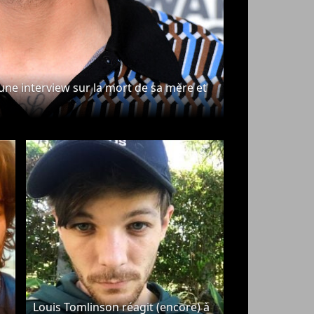
une interview sur la mort de sa mère et
Louis Tomlinson réagit (encore) à