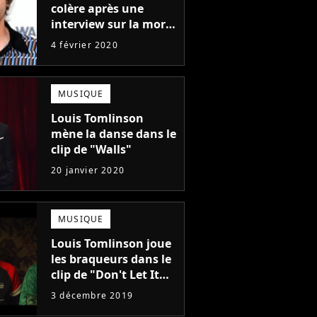
colère après une
interview sur la mort
de sa mère et sa soeur
4 février 2020
MUSIQUE
Louis Tomlinson
mène la danse dans le
clip de "Walls"
20 janvier 2020
MUSIQUE
Louis Tomlinson joue
les braqueurs dans le
clip de "Don't Let It
Break Your Heart"
3 décembre 2019