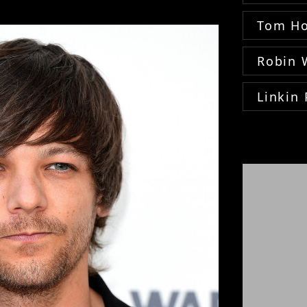
Tom Ho
Robin 
Linkin 