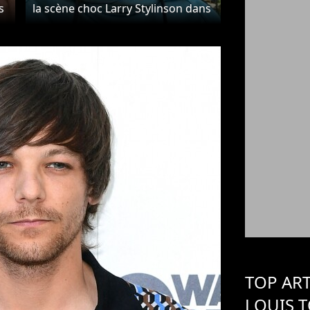
s
la scène choc Larry Stylinson dans
Euphoria : "J'étais énervé"
TOP ART
LOUIS 