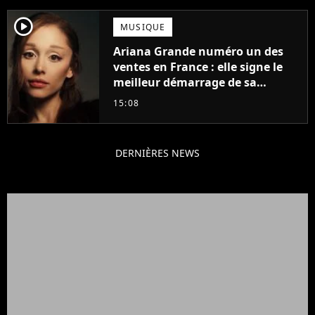
player2
MUSIQUE
Ariana Grande numéro un des
ventes en France : elle signe le
meilleur démarrage de sa
carrière avec son album Petal
15:08
DERNIÈRES NEWS