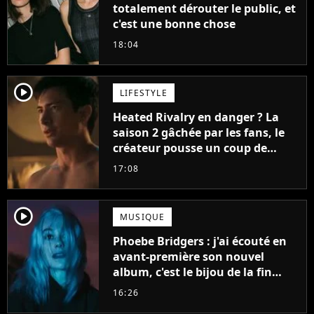
totalement dérouter le public, et
c'est une bonne chose
18:04
player2
LIFESTYLE
Heated Rivalry en danger ? La
saison 2 gâchée par les fans, le
créateur pousse un coup de
gueule
17:08
player2
MUSIQUE
Phoebe Bridgers : j'ai écouté en
avant-première son nouvel
album, c'est le bijou de la fin
d'été
16:26