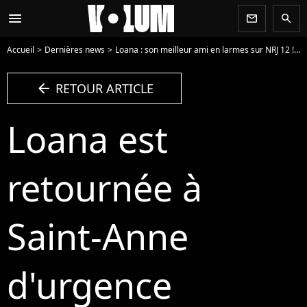
menu
newsletter
search
Accueil
Dernières news
Loana : son meilleur ami en larmes sur NRJ 12 ! (VIDEO)
arrow_left
RETOUR ARTICLE
Loana est
retournée à
Saint-Anne
d'urgence