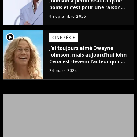
Johnson a perdu beaucoup de
poids et c'est pour une raison
importante
9 septembre 2025
player2
CINÉ SÉRIE
J'ai toujours aimé Dwayne
Johnson, mais aujourd'hui John
Cena est devenu l'acteur qu'il
rêvait d'être (et Ricky Stanicky le
24 mars 2024
prouve encore)