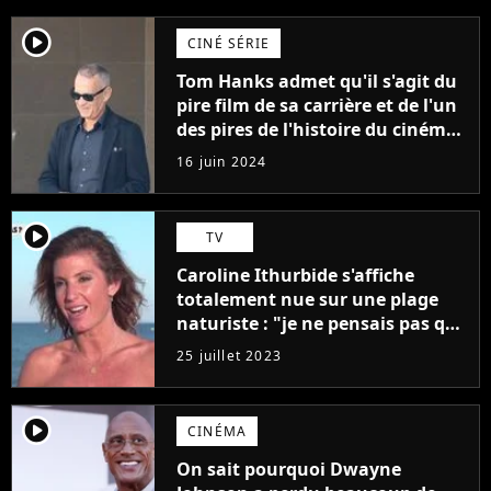
player2
CINÉ SÉRIE
Tom Hanks admet qu'il s'agit du
pire film de sa carrière et de l'un
des pires de l'histoire du cinéma :
"L'un des films les plus
16 juin 2024
médiocres jamais réalisés"
player2
TV
Caroline Ithurbide s'affiche
totalement nue sur une plage
naturiste : "je ne pensais pas que
j'arriverais à le faire..."
25 juillet 2023
player2
CINÉMA
On sait pourquoi Dwayne