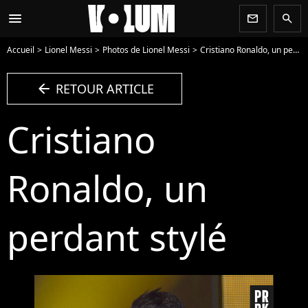
menu
newsletter
search
Accueil
Lionel Messi
Photos de Lionel Messi
Cristiano Ronaldo, un perdant stylé - Photo
arrow_left
RETOUR ARTICLE
Cristiano
Ronaldo, un
perdant stylé