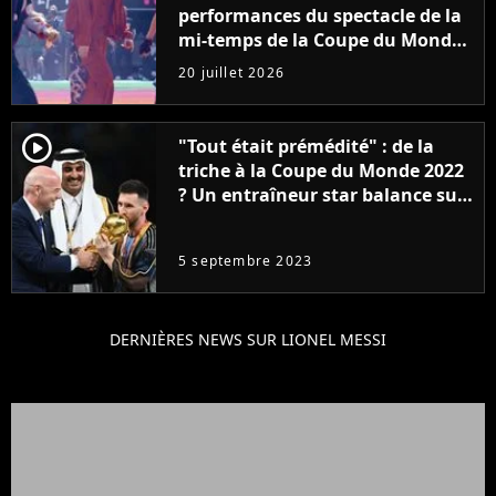
performances du spectacle de la
mi-temps de la Coupe du Monde,
de la pire à la meilleure
20 juillet 2026
player2
"Tout était prémédité" : de la
triche à la Coupe du Monde 2022
? Un entraîneur star balance sur
la victoire de l'Argentine de
Lionel Messi et la FIFA
5 septembre 2023
DERNIÈRES NEWS SUR LIONEL MESSI