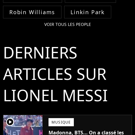
Robin Williams
Linkin Park
VOIR TOUS LES PEOPLE
DERNIERS
ARTICLES SUR
LIONEL MESSI
player2
MUSIQUE
Madonna, BTS... On a classé les