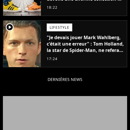
sneakers et je ne sais pas quoi en
18:22
penser
player2
LIFESTYLE
"Je devais jouer Mark Wahlberg,
c'était une erreur" : Tom Holland,
la star de Spider-Man, ne referait
pas ce blockbuster
17:24
DERNIÈRES NEWS