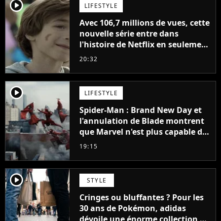
player2
LIFESTYLE
Avec 106,7 millions de vues, cette
nouvelle série entre dans
l'histoire de Netflix en seulement
48 jours
20:32
player2
LIFESTYLE
Spider-Man : Brand New Day et
l'annulation de Blade montrent
que Marvel n'est plus capable de
faire quoi que ce soit de simple
19:15
player2
STYLE
Cringes ou bluffantes ? Pour les
30 ans de Pokémon, adidas
dévoile une énorme collection de