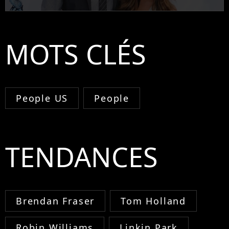
MOTS CLÉS
People US
People
TENDANCES
Brendan Fraser
Tom Holland
Robin Williams
Linkin Park