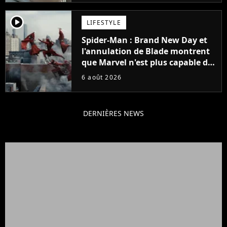
player2
LIFESTYLE
Spider-Man : Brand New Day et
l'annulation de Blade montrent
que Marvel n'est plus capable de
faire quoi que ce soit de simple
6 août 2026
DERNIÈRES NEWS