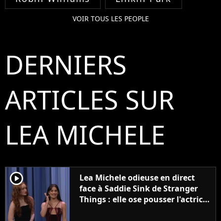
VOIR TOUS LES PEOPLE
DERNIERS
ARTICLES SUR
LEA MICHELE
player2
Lea Michele odieuse en direct
face à Saddie Sink de Stranger
Things : elle ose pousser l'actrice
pour lui piquer la vedette