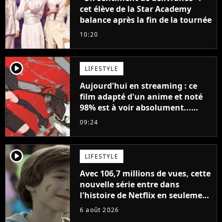
cet élève de la Star Academy
balance après la fin de la tournée
10:20
player2
LIFESTYLE
Aujourd'hui en streaming : ce
film adapté d'un anime et noté
98% est à voir absolument...
sinon vous ne comprendrez plus
09:24
la série
player2
LIFESTYLE
Avec 106,7 millions de vues, cette
nouvelle série entre dans
l'histoire de Netflix en seulement
48 jours
6 août 2026