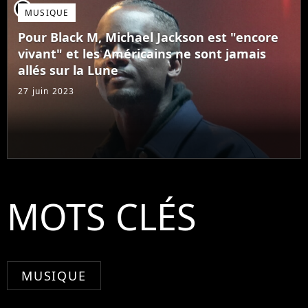
player2
MUSIQUE
Pour Black M, Michael Jackson est "encore
vivant" et les Américains ne sont jamais
allés sur la Lune
27 juin 2023
MOTS CLÉS
MUSIQUE