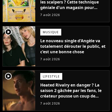
les scalpers ? Cette technique
géniale d'un magasin pour
ruiner les revendeurs
7 août 2026
player2
MUSIQUE
Le nouveau single d'Angèle va
totalement dérouter le public, et
c'est une bonne chose
7 août 2026
player2
LIFESTYLE
Heated Rivalry en danger ? La
saison 2 gâchée par les fans, le
créateur pousse un coup de
gueule
7 août 2026