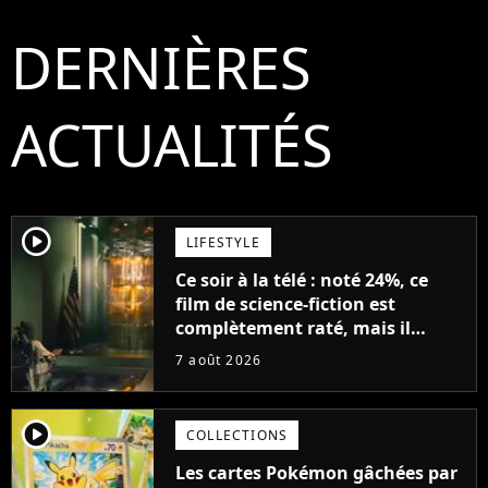
DERNIÈRES
ACTUALITÉS
player2
LIFESTYLE
Ce soir à la télé : noté 24%, ce
film de science-fiction est
complètement raté, mais il
aurait pu être encore pire à
7 août 2026
cause de son acteur
player2
COLLECTIONS
Les cartes Pokémon gâchées par