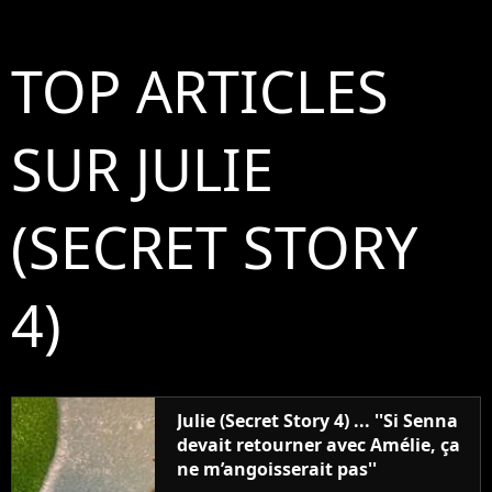
TOP ARTICLES
SUR JULIE
(SECRET STORY
4)
Julie (Secret Story 4) ... ''Si Senna
devait retourner avec Amélie, ça
ne m’angoisserait pas''