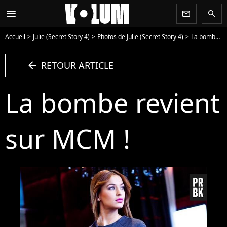
menu
newsletter
search
Accueil
Julie (Secret Story 4)
Photos de Julie (Secret Story 4)
La bombe revient sur MCM ! - Photo
arrow_left
RETOUR ARTICLE
La bombe revient
sur MCM !