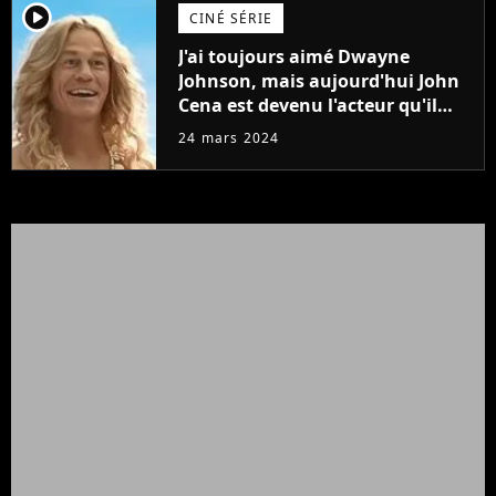
player2
CINÉ SÉRIE
J'ai toujours aimé Dwayne
Johnson, mais aujourd'hui John
Cena est devenu l'acteur qu'il
rêvait d'être (et Ricky Stanicky le
24 mars 2024
prouve encore)