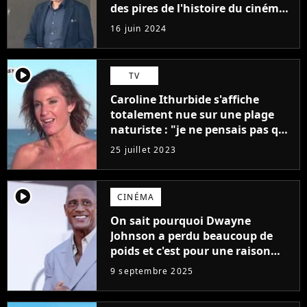
des pires de l'histoire du cinéma :
"L'un des films les plus
16 juin 2024
médiocres jamais réalisés"
player2
TV
Caroline Ithurbide s'affiche
totalement nue sur une plage
naturiste : "je ne pensais pas que
j'arriverais à le faire..."
25 juillet 2023
player2
CINÉMA
On sait pourquoi Dwayne
Johnson a perdu beaucoup de
poids et c'est pour une raison
importante
9 septembre 2025