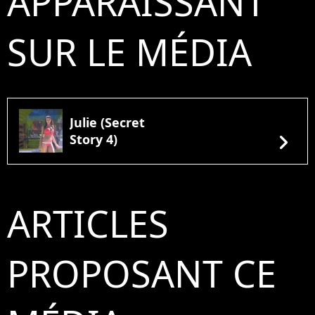
APPARAISSANT
SUR LE MÉDIA
Julie (Secret
chevron_right
Story 4)
ARTICLES
PROPOSANT CE