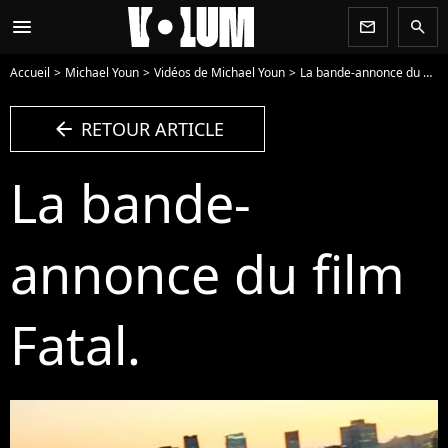
menu
newsletter
search
Accueil
Michael Youn
Vidéos de Michael Youn
La bande-annonce du film Fatal. - Vidéo
arrow_left
RETOUR ARTICLE
La bande-
annonce du film
Fatal.