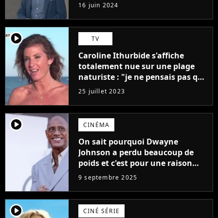
"L'un des films les plus
16 juin 2024
médiocres jamais réalisés"
player2
TV
Caroline Ithurbide s'affiche
totalement nue sur une plage
naturiste : "je ne pensais pas que
j'arriverais à le faire..."
25 juillet 2023
player2
CINÉMA
On sait pourquoi Dwayne
Johnson a perdu beaucoup de
poids et c'est pour une raison
importante
9 septembre 2025
player2
CINÉ SÉRIE