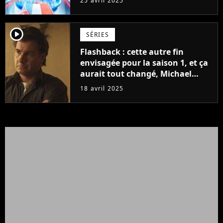
25 avril 2025
player2
SÉRIES
Flashback : cette autre fin
envisagée pour la saison 1, et ça
aurait tout changé, Michael
Youn balance
18 avril 2025