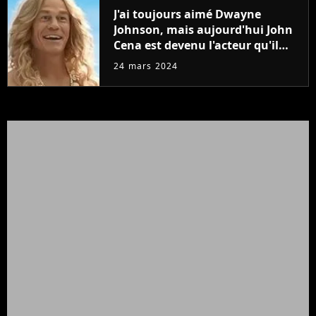
J'ai toujours aimé Dwayne
Johnson, mais aujourd'hui John
Cena est devenu l'acteur qu'il
rêvait d'être (et Ricky Stanicky le
24 mars 2024
prouve encore)