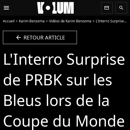
menu
newsletter
search
Accueil
Karim Benzema
Vidéos de Karim Benzema
L'Interro Surprise de PRBK sur les Bleus lors de la Coupe du Monde 2018. Hongrie-France (Euro 2020) : Benzema et Pavard lynchés, Griezmann encensé... Le récap de Twitter - Vidéo
arrow_left
RETOUR ARTICLE
L'Interro Surprise
de PRBK sur les
Bleus lors de la
Coupe du Monde