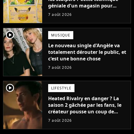
géniale d'un magasin pour
ruiner les revendeurs
7 août 2026
player2
MUSIQUE
Le nouveau single d'Angèle va
totalement dérouter le public, et
c'est une bonne chose
7 août 2026
player2
LIFESTYLE
Heated Rivalry en danger ? La
saison 2 gâchée par les fans, le
créateur pousse un coup de
gueule
7 août 2026