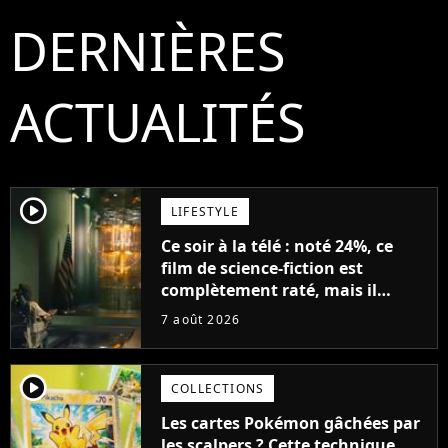
DERNIÈRES
ACTUALITÉS
player2
LIFESTYLE
Ce soir à la télé : noté 24%, ce
film de science-fiction est
complètement raté, mais il
aurait pu être encore pire à
7 août 2026
cause de son acteur
player2
COLLECTIONS
Les cartes Pokémon gâchées par
les scalpers ? Cette technique