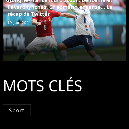
Pavard lynchés, Griezmann encensé... Le
récap de Twitter
19 juin 2021
MOTS CLÉS
Sport