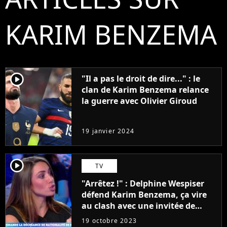
KARIM BENZEMA
player2
"Il a pas le droit de dire..." : le
clan de Karim Benzema relance
la guerre avec Olivier Giroud
19 janvier 2024
player2
TV
"Arrêtez !" : Delphine Wespiser
défend Karim Benzema, ça vire
au clash avec une invitée de
TPMP
19 octobre 2023