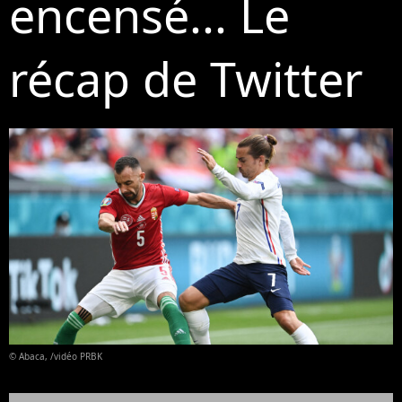
encensé... Le
récap de Twitter
© Abaca, /vidéo PRBK