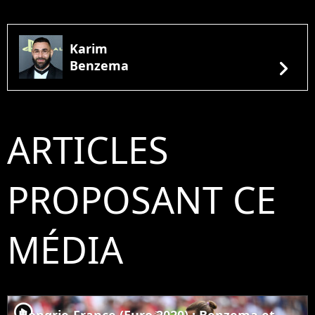
Karim
chevron_right
Benzema
ARTICLES
PROPOSANT CE
MÉDIA
player2
Hongrie-France (Euro 2020) : Benzema et