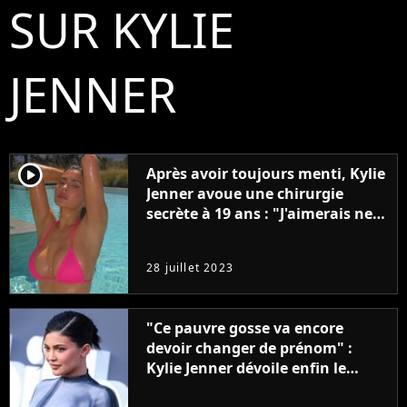
SUR KYLIE
JENNER
player2
Après avoir toujours menti, Kylie
Jenner avoue une chirurgie
secrète à 19 ans : "J'aimerais ne
jamais l'avoir fait"
28 juillet 2023
"Ce pauvre gosse va encore
devoir changer de prénom" :
Kylie Jenner dévoile enfin le
prénom de son fils, et tout le