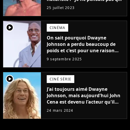
j'arriverais à le faire..."
25 juillet 2023
player2
CINÉMA
On sait pourquoi Dwayne
Johnson a perdu beaucoup de
poids et c'est pour une raison
importante
9 septembre 2025
player2
CINÉ SÉRIE
J'ai toujours aimé Dwayne
Johnson, mais aujourd'hui John
Cena est devenu l'acteur qu'il
rêvait d'être (et Ricky Stanicky le
24 mars 2024
prouve encore)