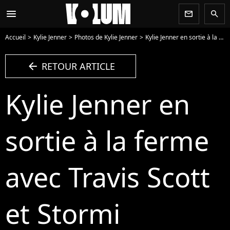
menu
newsletter
search
Accueil
Kylie Jenner
Photos de Kylie Jenner
Kylie Jenner en sortie à la ferme avec Travis Scott et Stormi - Photo
arrow_left
RETOUR ARTICLE
Kylie Jenner en
sortie à la ferme
avec Travis Scott
et Stormi