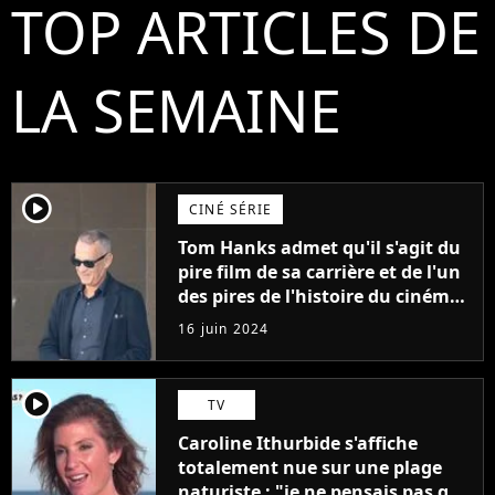
TOP ARTICLES DE
LA SEMAINE
player2
CINÉ SÉRIE
Tom Hanks admet qu'il s'agit du
pire film de sa carrière et de l'un
des pires de l'histoire du cinéma :
"L'un des films les plus
16 juin 2024
médiocres jamais réalisés"
player2
TV
Caroline Ithurbide s'affiche
totalement nue sur une plage
naturiste : "je ne pensais pas que