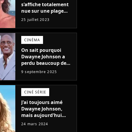
s'affiche totalement
nue sur une plage
naturiste : "je ne
25 juillet 2023
pensais pas que
j'arriverais à le
faire..."
CINÉMA
On sait pourquoi
Dwayne Johnson a
perdu beaucoup de
poids et c'est pour
9 septembre 2025
une raison
importante
CINÉ SÉRIE
J'ai toujours aimé
Dwayne Johnson,
mais aujourd'hui
John Cena est devenu
24 mars 2024
l'acteur qu'il rêvait