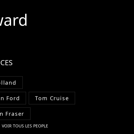
ward
CES
lland
on Ford
Tom Cruise
n Fraser
VOIR TOUS LES PEOPLE