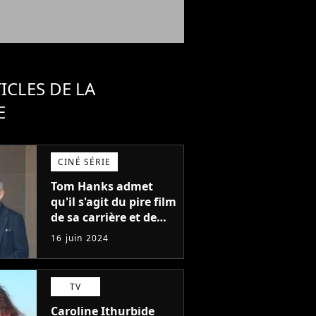
ICLES DE LA
E
CINÉ SÉRIE
Tom Hanks admet
qu'il s'agit du pire film
de sa carrière et de
l'un des pires de
16 juin 2024
l'histoire du cinéma :
"L'un des films les
plus médiocres jamais
TV
réalisés"
Caroline Ithurbide