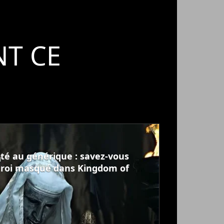
T CE
té au générique : savez-vous
e roi masqué dans Kingdom of