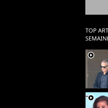
TOP ART
SEMAIN
player2
player2