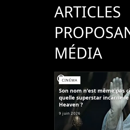
ARTICLES
PROPOSAN
MÉDIA
player2
CINÉMA
Son nom n'est même pas ci
quelle superstar incarne l
Heaven ?
9 juin 2026