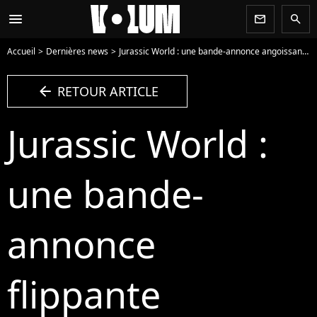
menu
newsletter
search
Accueil
Dernières news
Jurassic World : une bande-annonce angoissante
arrow_left
RETOUR ARTICLE
Jurassic World :
une bande-
annonce
flippante