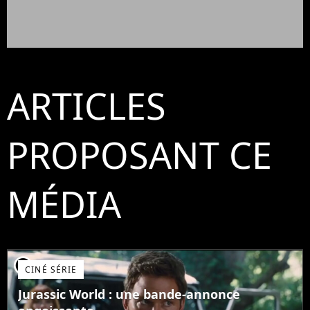
ARTICLES
PROPOSANT CE
MÉDIA
player2
CINÉ SÉRIE
Jurassic World : une bande-annonce