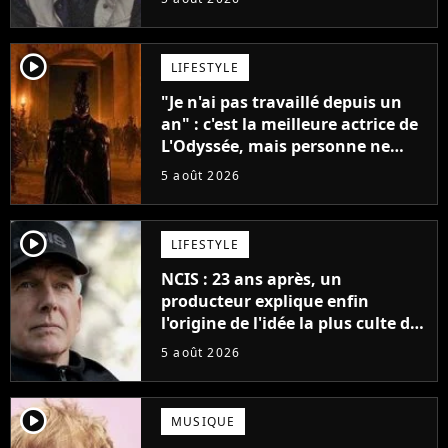
player2
LIFESTYLE
"Je n'ai pas travaillé depuis un
an" : c'est la meilleure actrice de
L'Odyssée, mais personne ne
veut lui donner de rôle au
5 août 2026
cinéma
player2
LIFESTYLE
NCIS : 23 ans après, un
producteur explique enfin
l'origine de l'idée la plus culte de
la série (et on ne parle pas du
5 août 2026
bateau)
player2
MUSIQUE