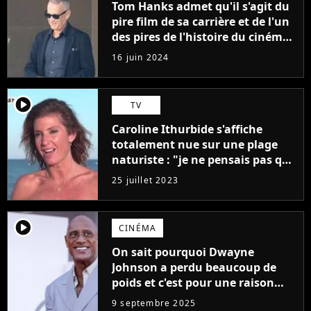
Tom Hanks admet qu'il s'agit du
pire film de sa carrière et de l'un
des pires de l'histoire du cinéma :
"L'un des films les plus
16 juin 2024
médiocres jamais réalisés"
player2
TV
Caroline Ithurbide s'affiche
totalement nue sur une plage
naturiste : "je ne pensais pas que
j'arriverais à le faire..."
25 juillet 2023
player2
CINÉMA
On sait pourquoi Dwayne
Johnson a perdu beaucoup de
poids et c'est pour une raison
importante
9 septembre 2025