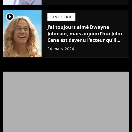
player2
CINÉ SÉRIE
J'ai toujours aimé Dwayne
Johnson, mais aujourd'hui John
Cena est devenu l'acteur qu'il
rêvait d'être (et Ricky Stanicky le
24 mars 2024
prouve encore)