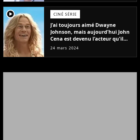
player2
CINÉ SÉRIE
J'ai toujours aimé Dwayne
Johnson, mais aujourd'hui John
Cena est devenu l'acteur qu'il
rêvait d'être (et Ricky Stanicky le
24 mars 2024
prouve encore)