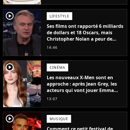
à découvrir absolument
player2
LIFESTYLE
Ses films ont rapporté 6 milliards
de dollars et 18 Oscars, mais
Christopher Nolan a peur de
tourner un genre de films très
14:46
particulier
player2
CINÉMA
Les nouveaux X-Men sont en
approche : après Jean Grey, les
acteurs qui vont jouer Emma
Frost et Cyclope trouvés !
13:07
player2
MUSIQUE
Comment ce petit festival de