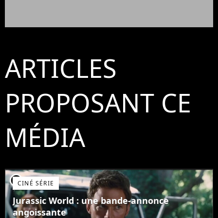
ARTICLES
PROPOSANT CE
MÉDIA
player2
CINÉ SÉRIE
Jurassic World : une bande-annonce
angoissante