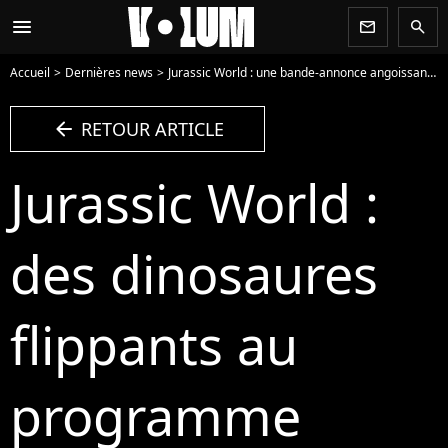
menu
newsletter
search
Accueil
Dernières news
Jurassic World : une bande-annonce angoissante
arrow_left
RETOUR ARTICLE
Jurassic World :
des dinosaures
flippants au
programme