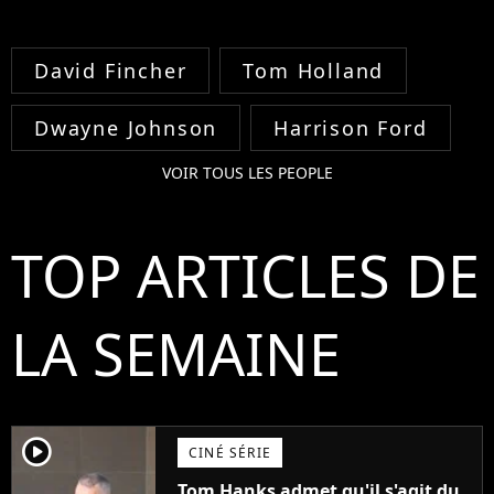
David Fincher
Tom Holland
Dwayne Johnson
Harrison Ford
VOIR TOUS LES PEOPLE
TOP ARTICLES DE
LA SEMAINE
player2
CINÉ SÉRIE
Tom Hanks admet qu'il s'agit du