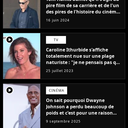
pire film de sa carrière et de l'un
des pires de l'histoire du cinéma :
"L'un des films les plus
16 juin 2024
médiocres jamais réalisés"
player2
TV
Caroline Ithurbide s'affiche
totalement nue sur une plage
naturiste : "je ne pensais pas que
j'arriverais à le faire..."
25 juillet 2023
player2
CINÉMA
On sait pourquoi Dwayne
Johnson a perdu beaucoup de
poids et c'est pour une raison
importante
9 septembre 2025