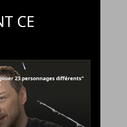
T CE
à jouer 23 personnages différents"
w