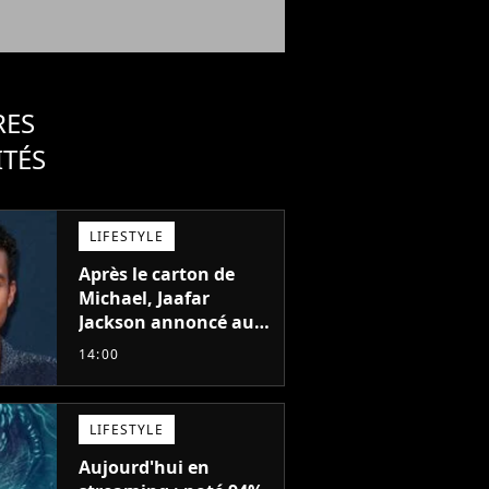
RES
ITÉS
LIFESTYLE
Après le carton de
Michael, Jaafar
Jackson annoncé au
casting d'un film
14:00
d'action avec Will
Smith
LIFESTYLE
Aujourd'hui en