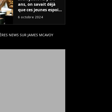
ans, on savait déjà
que ces jeunes espoirs
deviendraient les 4
6 octobre 2024
plus grandes stars
d'Hollywood
ÈRES NEWS SUR JAMES MCAVOY