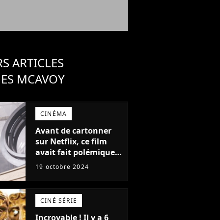
S ARTICLES
MES MCAVOY
CINÉMA
Avant de cartonner
sur Netflix, ce film
avait fait polémique à
sa sortie au cinéma il
19 octobre 2024
y a 17 ans (on vous
explique tout)
CINÉ SÉRIE
Incroyable ! Il y a 6