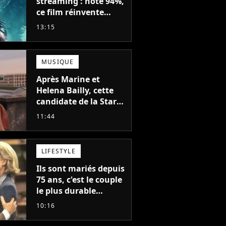
streaming : noté 94%,
ce film réinvente
complètement cette
13:15
franchise de science-
fiction vieille de 40
ans
MUSIQUE
Après Marine et
Helena Bailly, cette
candidate de la Star
Academy adorée du
11:44
public annonce son
premier album, "C'est
tellement puissant"
LIFESTYLE
Ils sont mariés depuis
75 ans, c'est le couple
le plus durable
d'Hollywood : "Nous
10:16
avons avancé jour
après jour, et les jours