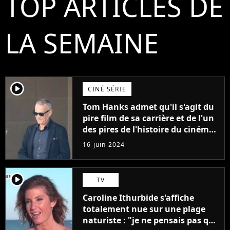
TOP ARTICLES DE
LA SEMAINE
player2
CINÉ SÉRIE
Tom Hanks admet qu'il s'agit du
pire film de sa carrière et de l'un
des pires de l'histoire du cinéma :
"L'un des films les plus
16 juin 2024
médiocres jamais réalisés"
player2
TV
Caroline Ithurbide s'affiche
totalement nue sur une plage
naturiste : "je ne pensais pas que