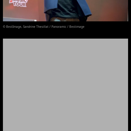
© BestImage, Sandrine Thesillat / Panoramic / Bestimage