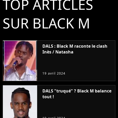
TOP ARTICLES
SUR BLACK M
DALS : Black M raconte le clash
Inès / Natasha
19 avril 2024
DALS "truqué" ? Black M balance
tout !