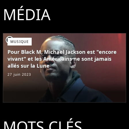
MÉDIA
player2
MUSIQUE
Pour Black M, Michael Jackson est "encore
vivant" et les Américains ne sont jamais
allés sur la Lune
27 juin 2023
MOTS CLÉS