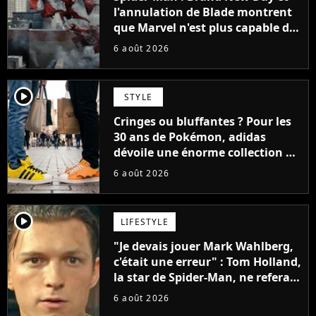
l'annulation de Blade montrent
que Marvel n'est plus capable de
faire quoi que ce soit de simple
6 août 2026
player2
STYLE
Cringes ou bluffantes ? Pour les
30 ans de Pokémon, adidas
dévoile une énorme collection de
sneakers et je ne sais pas quoi en
6 août 2026
penser
player2
LIFESTYLE
"Je devais jouer Mark Wahlberg,
c'était une erreur" : Tom Holland,
la star de Spider-Man, ne referait
pas ce blockbuster
6 août 2026