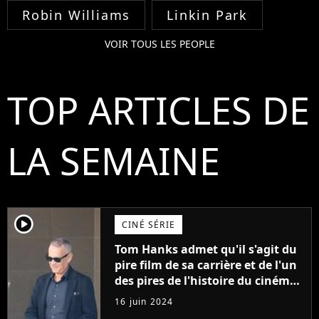
Robin Williams
Linkin Park
VOIR TOUS LES PEOPLE
TOP ARTICLES DE
LA SEMAINE
player2
CINÉ SÉRIE
Tom Hanks admet qu'il s'agit du
pire film de sa carrière et de l'un
des pires de l'histoire du cinéma :
"L'un des films les plus
16 juin 2024
médiocres jamais réalisés"