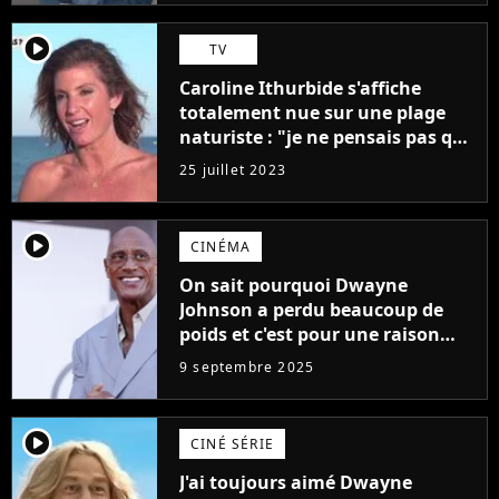
player2
TV
Caroline Ithurbide s'affiche
totalement nue sur une plage
naturiste : "je ne pensais pas que
j'arriverais à le faire..."
25 juillet 2023
player2
CINÉMA
On sait pourquoi Dwayne
Johnson a perdu beaucoup de
poids et c'est pour une raison
importante
9 septembre 2025
player2
CINÉ SÉRIE
J'ai toujours aimé Dwayne