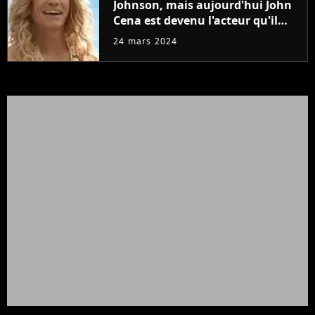
Johnson, mais aujourd'hui John
Cena est devenu l'acteur qu'il
rêvait d'être (et Ricky Stanicky le
24 mars 2024
prouve encore)