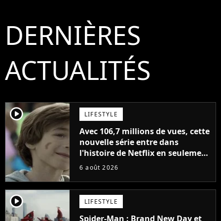
DERNIÈRES
ACTUALITÉS
player2
LIFESTYLE
Avec 106,7 millions de vues, cette
nouvelle série entre dans
l'histoire de Netflix en seulement
48 jours
6 août 2026
player2
LIFESTYLE
Spider-Man : Brand New Day et