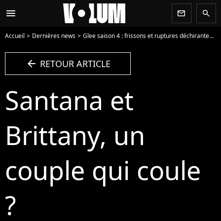
menu
newsletter
search
Accueil
Dernières news
Glee saison 4 : frissons et ruptures déchirantes dans l'épisode 4 ! (RESUME)
arrow_left
RETOUR ARTICLE
Santana et
Brittany, un
couple qui coule
?