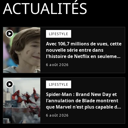
ACTUALITÉS
player2
LIFESTYLE
Avec 106,7 millions de vues, cette
nouvelle série entre dans
l'histoire de Netflix en seulement
48 jours
6 août 2026
player2
LIFESTYLE
Spider-Man : Brand New Day et
l'annulation de Blade montrent
que Marvel n'est plus capable de
faire quoi que ce soit de simple
6 août 2026