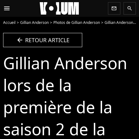
menu
newsletter
search
Accueil
Gillian Anderson
Photos de Gillian Anderson
Gillian Anderson lors de la première de la saison 2 de la série télévisée Netflix "Sex Education" au cinéma Genesis à Londres, Royaume Uni, le 8 janvier 2020. © Future-Image/Zuma Press/Bestimage - Photo
arrow_left
RETOUR ARTICLE
Gillian Anderson
lors de la
première de la
saison 2 de la