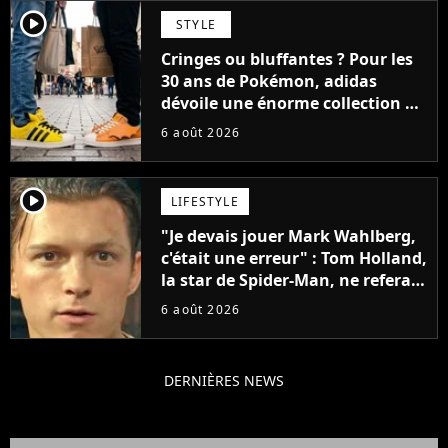
player2
STYLE
Cringes ou bluffantes ? Pour les
30 ans de Pokémon, adidas
dévoile une énorme collection de
sneakers et je ne sais pas quoi en
6 août 2026
penser
player2
LIFESTYLE
"Je devais jouer Mark Wahlberg,
c'était une erreur" : Tom Holland,
la star de Spider-Man, ne referait
pas ce blockbuster
6 août 2026
DERNIÈRES NEWS