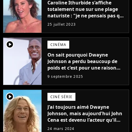
Caroline Ithurbide s'affiche
totalement nue sur une plage
naturiste : "je ne pensais pas que
j'arriverais à le faire..."
25 juillet 2023
player2
CINÉMA
On sait pourquoi Dwayne
Johnson a perdu beaucoup de
poids et c'est pour une raison
importante
9 septembre 2025
player2
CINÉ SÉRIE
J'ai toujours aimé Dwayne
Johnson, mais aujourd'hui John
Cena est devenu l'acteur qu'il
rêvait d'être (et Ricky Stanicky le
24 mars 2024