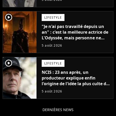
player2
LIFESTYLE
"Je n'ai pas travaillé depuis un
an" : c'est la meilleure actrice de
L'Odyssée, mais personne ne
veut lui donner de rôle au
5 août 2026
cinéma
player2
LIFESTYLE
NCIS : 23 ans après, un
producteur explique enfin
l'origine de l'idée la plus culte de
la série (et on ne parle pas du
5 août 2026
bateau)
DERNIÈRES NEWS