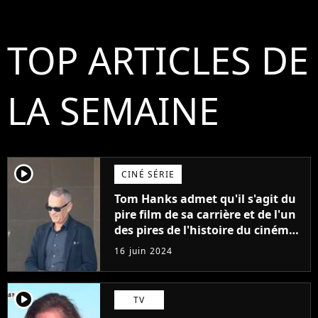
TOP ARTICLES DE
LA SEMAINE
player2
CINÉ SÉRIE
Tom Hanks admet qu'il s'agit du
pire film de sa carrière et de l'un
des pires de l'histoire du cinéma :
"L'un des films les plus
16 juin 2024
médiocres jamais réalisés"
player2
TV