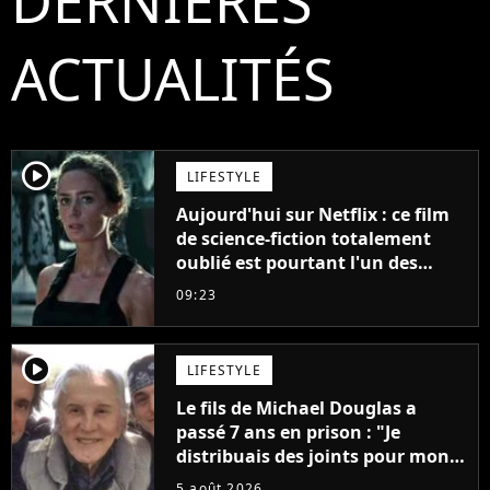
DERNIÈRES
ACTUALITÉS
player2
LIFESTYLE
Aujourd'hui sur Netflix : ce film
de science-fiction totalement
oublié est pourtant l'un des
meilleurs des années 2010
09:23
player2
LIFESTYLE
Le fils de Michael Douglas a
passé 7 ans en prison : "Je
distribuais des joints pour mon
père"
5 août 2026