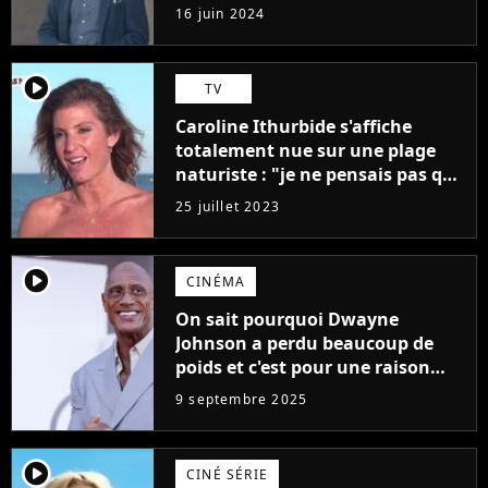
"L'un des films les plus
16 juin 2024
médiocres jamais réalisés"
player2
TV
Caroline Ithurbide s'affiche
totalement nue sur une plage
naturiste : "je ne pensais pas que
j'arriverais à le faire..."
25 juillet 2023
player2
CINÉMA
On sait pourquoi Dwayne
Johnson a perdu beaucoup de
poids et c'est pour une raison
importante
9 septembre 2025
player2
CINÉ SÉRIE