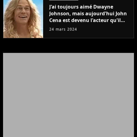
J'ai toujours aimé Dwayne
Johnson, mais aujourd'hui John
Cena est devenu l'acteur qu'il
rêvait d'être (et Ricky Stanicky le
24 mars 2024
prouve encore)