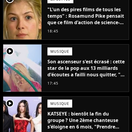
"L'un des pires films de tous les
temps" : Rosamund Pike pensait
que ce film d'action de science-
fiction avec Dwayne Johnson
18:45
mettrait fin à sa carrière
player2
MUSIQUE
Son ascenseur s'est écrasé : cette
star de la pop aux 13 milliards
d'écoutes a failli nous quitter, "Je
pensais ne plus jamais chanter"
17:45
player2
MUSIQUE
KATSEYE : bientôt la fin du
groupe ? Une 2ème chanteuse
s'éloigne en 6 mois, "Prendre