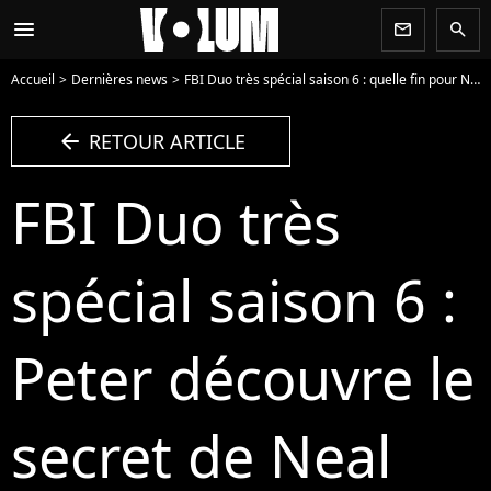
menu
newsletter
search
Accueil
Dernières news
FBI Duo très spécial saison 6 : quelle fin pour Neal et Peter ? La réponse
arrow_left
RETOUR ARTICLE
FBI Duo très
spécial saison 6 :
Peter découvre le
secret de Neal