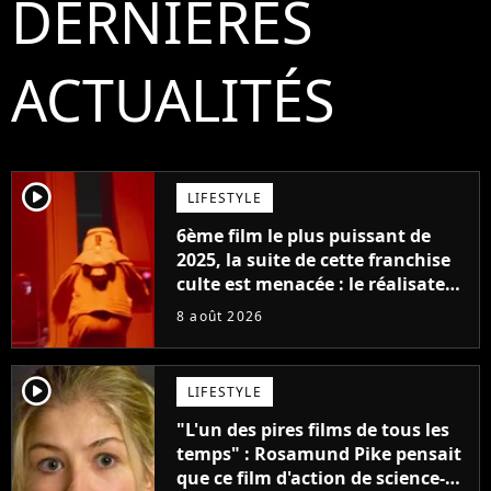
DERNIÈRES
ACTUALITÉS
player2
LIFESTYLE
6ème film le plus puissant de
2025, la suite de cette franchise
culte est menacée : le réalisateur
claque la porte pour "différends
8 août 2026
créatifs"
player2
LIFESTYLE
"L'un des pires films de tous les
temps" : Rosamund Pike pensait
que ce film d'action de science-