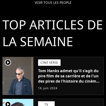
VOIR TOUS LES PEOPLE
TOP ARTICLES DE
LA SEMAINE
player2
CINÉ SÉRIE
Tom Hanks admet qu'il s'agit du
pire film de sa carrière et de l'un
des pires de l'histoire du cinéma :
"L'un des films les plus
16 juin 2024
médiocres jamais réalisés"
player2
TV