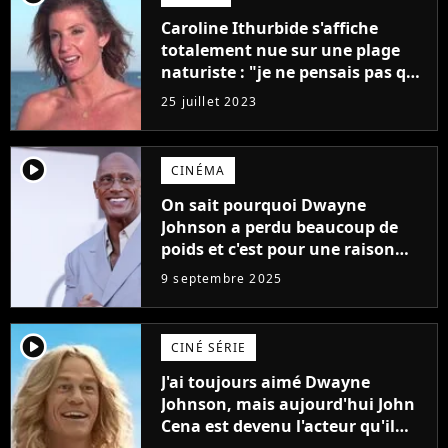
Caroline Ithurbide s'affiche
totalement nue sur une plage
naturiste : "je ne pensais pas que
j'arriverais à le faire..."
25 juillet 2023
player2
CINÉMA
On sait pourquoi Dwayne
Johnson a perdu beaucoup de
poids et c'est pour une raison
importante
9 septembre 2025
player2
CINÉ SÉRIE
J'ai toujours aimé Dwayne
Johnson, mais aujourd'hui John
Cena est devenu l'acteur qu'il
rêvait d'être (et Ricky Stanicky le