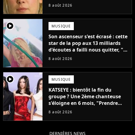
fiction avec Dwayne Johnson
8 août 2026
mettrait fin à sa carrière
player2
MUSIQUE
Son ascenseur s'est écrasé : cette
star de la pop aux 13 milliards
d'écoutes a failli nous quitter, "Je
pensais ne plus jamais chanter"
8 août 2026
player2
MUSIQUE
KATSEYE : bientôt la fin du
groupe ? Une 2ème chanteuse
s'éloigne en 6 mois, "Prendre
cette décision n’a pas été facile"
8 août 2026
DERNIÈRES NEWS