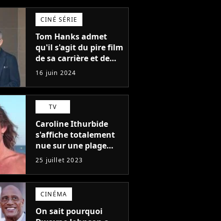
CINÉ SÉRIE
Tom Hanks admet
qu'il s'agit du pire film
de sa carrière et de
l'un des pires de
16 juin 2024
l'histoire du cinéma :
"L'un des films les
plus médiocres jamais
TV
réalisés"
Caroline Ithurbide
s'affiche totalement
nue sur une plage
naturiste : "je ne
25 juillet 2023
pensais pas que
j'arriverais à le
faire..."
CINÉMA
On sait pourquoi