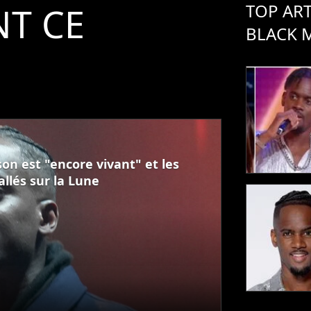
TOP ART
T CE
BLACK 
on est "encore vivant" et les
llés sur la Lune