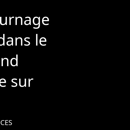
Tournage
dans le
and
e sur
CES