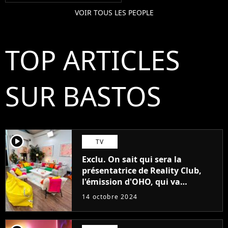
VOIR TOUS LES PEOPLE
TOP ARTICLES
SUR BASTOS
player2
TV
Exclu. On sait qui sera la
présentatrice de Reality Club,
l'émission d'OHO, qui va
révolutionner la télé-réalité... Les
14 octobre 2024
fans vont être ravis !