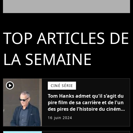
TOP ARTICLES DE
LA SEMAINE
player2
CINÉ SÉRIE
Tom Hanks admet qu'il s'agit du
pire film de sa carrière et de l'un
des pires de l'histoire du cinéma :
"L'un des films les plus
16 juin 2024
médiocres jamais réalisés"