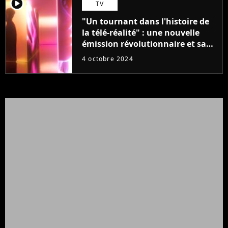
player2
TV
"Un tournant dans l'histoire de
la télé-réalité" : une nouvelle
émission révolutionnaire et sans
montage arrive, son casting est
4 octobre 2024
incroyable !