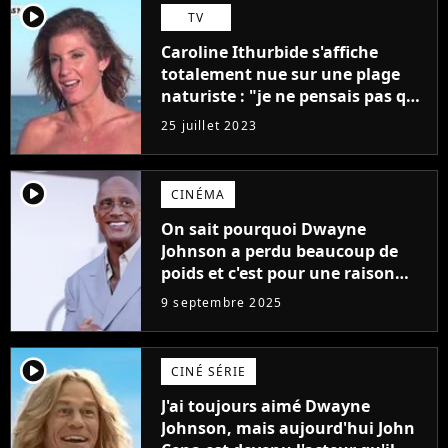
player2
TV
Caroline Ithurbide s'affiche
totalement nue sur une plage
naturiste : "je ne pensais pas que
j'arriverais à le faire..."
25 juillet 2023
player2
CINÉMA
On sait pourquoi Dwayne
Johnson a perdu beaucoup de
poids et c'est pour une raison
importante
9 septembre 2025
player2
CINÉ SÉRIE
J'ai toujours aimé Dwayne
Johnson, mais aujourd'hui John