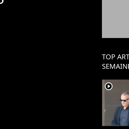
TOP ART
SEMAIN
player2