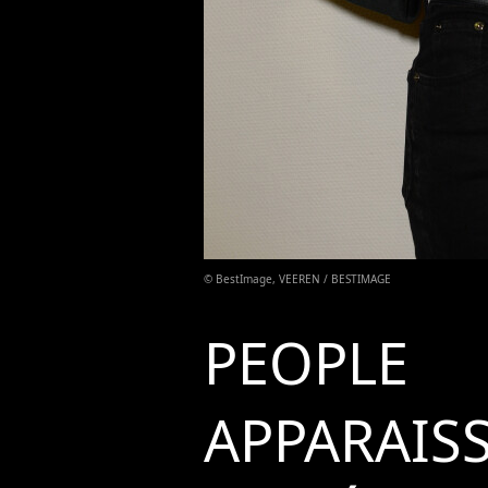
© BestImage, VEEREN / BESTIMAGE
PEOPLE
APPARAIS