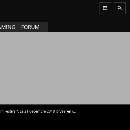
newsletter
search
AMING
FORUM
al". Le 21 décembre 2018 © Veeren / Bestimage - Photo