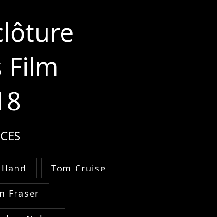
clôture
 Film
18
CES
lland
Tom Cruise
n Fraser