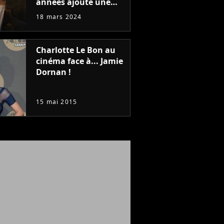
années ajoute une
star bien connue des
18 mars 2024
Français au casting
de sa saison 3, et on
est super excités
Charlotte Le Bon au
cinéma face à... Jamie
Dornan !
15 mai 2015