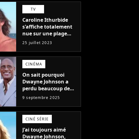
plus médiocres jamais
TV
réalisés"
Caroline Ithurbide
s'affiche totalement
nue sur une plage
naturiste : "je ne
25 juillet 2023
pensais pas que
j'arriverais à le
faire..."
CINÉMA
On sait pourquoi
Dwayne Johnson a
perdu beaucoup de
poids et c'est pour
9 septembre 2025
une raison
importante
CINÉ SÉRIE
J'ai toujours aimé
Dwayne Johnson,