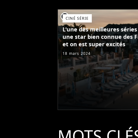
player2
CINÉ SÉRIE
L'une des meilleures série
une star bien connue des Fr
et on est super excités
18 mars 2024
MOTS CLÉ