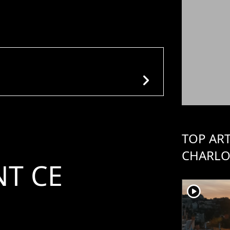
chevron_right
TOP ART
CHARLO
T CE
player2