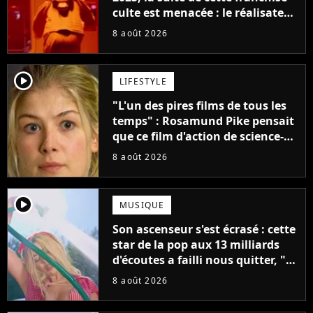
culte est menacée : le réalisateur
claque la porte pour "différends
8 août 2026
créatifs"
player2
LIFESTYLE
"L'un des pires films de tous les
temps" : Rosamund Pike pensait
que ce film d'action de science-
fiction avec Dwayne Johnson
8 août 2026
mettrait fin à sa carrière
player2
MUSIQUE
Son ascenseur s'est écrasé : cette
star de la pop aux 13 milliards
d'écoutes a failli nous quitter, "Je
pensais ne plus jamais chanter"
8 août 2026