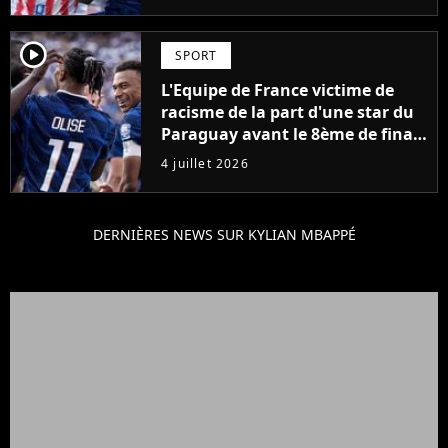
certaine amertume"
player2
SPORT
L'Equipe de France victime de
racisme de la part d'une star du
Paraguay avant le 8ème de finale
de Coupe du Monde 2026
4 juillet 2026
DERNIÈRES NEWS SUR KYLIAN MBAPPÉ