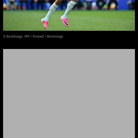
© BestImage, SPP / PsnewZ / Bestimage