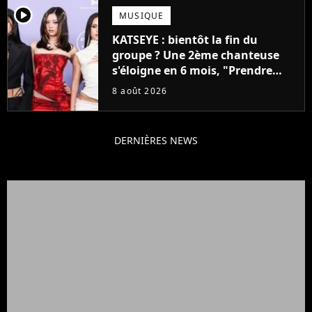
player2
MUSIQUE
KATSEYE : bientôt la fin du
groupe ? Une 2ème chanteuse
s'éloigne en 6 mois, "Prendre
cette décision n’a pas été facile"
8 août 2026
DERNIÈRES NEWS