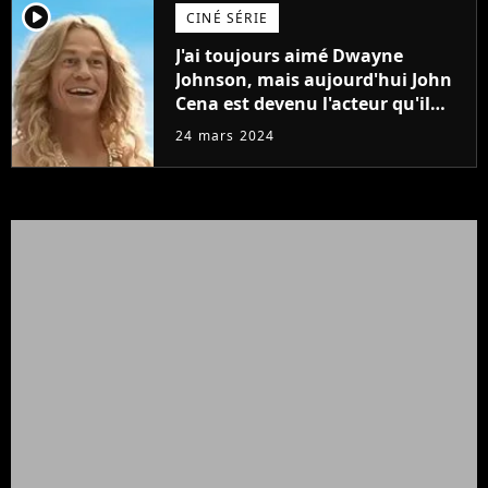
player2
CINÉ SÉRIE
J'ai toujours aimé Dwayne
Johnson, mais aujourd'hui John
Cena est devenu l'acteur qu'il
rêvait d'être (et Ricky Stanicky le
24 mars 2024
prouve encore)