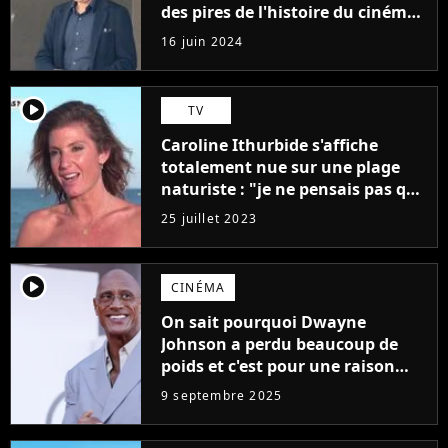
des pires de l'histoire du cinéma :
"L'un des films les plus
16 juin 2024
médiocres jamais réalisés"
player2
TV
Caroline Ithurbide s'affiche
totalement nue sur une plage
naturiste : "je ne pensais pas que
j'arriverais à le faire..."
25 juillet 2023
player2
CINÉMA
On sait pourquoi Dwayne
Johnson a perdu beaucoup de
poids et c'est pour une raison
importante
9 septembre 2025