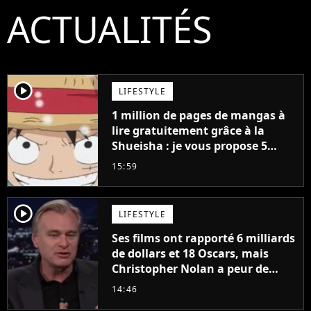
ACTUALITÉS
player2
LIFESTYLE
1 million de pages de mangas à
lire gratuitement grâce à la
Shueisha : je vous propose 5
mangas jamais sortis en France
15:59
à découvrir absolument
player2
LIFESTYLE
Ses films ont rapporté 6 milliards
de dollars et 18 Oscars, mais
Christopher Nolan a peur de
tourner un genre de films très
14:46
particulier