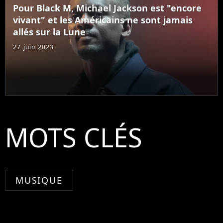
Pour Black M, Michael Jackson est "encore
vivant" et les Américains ne sont jamais
allés sur la Lune
27 juin 2023
MOTS CLÉS
MUSIQUE