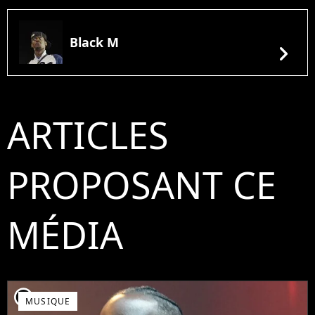
Black M
chevron_right
ARTICLES
PROPOSANT CE
MÉDIA
player2
MUSIQUE