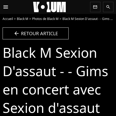
menu
newsletter
search
Accueil
Black M
Photos de Black M
Black M Sexion D'assaut - - Gims en concert avec Sexion d'assaut lors de la fête de l'humanité 2022 sur la Base 217 du Plessis-Pâté Brétigny sur Orge le 10 septembre 2022. - Photo
arrow_left
RETOUR ARTICLE
Black M Sexion
D'assaut - - Gims
en concert avec
Sexion d'assaut