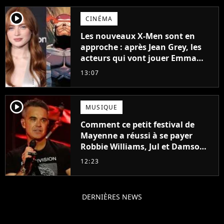
player2
CINÉMA
Les nouveaux X-Men sont en
approche : après Jean Grey, les
acteurs qui vont jouer Emma
Frost et Cyclope trouvés !
13:07
player2
MUSIQUE
Comment ce petit festival de
Mayenne a réussi à se payer
Robbie Williams, Jul et Damso
cette année ?
12:23
DERNIÈRES NEWS