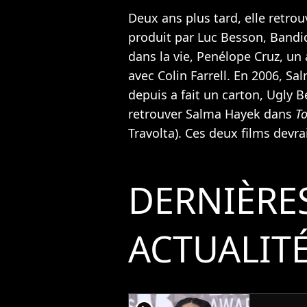
Deux ans plus tard, elle retrou
produit par
Luc Besson
, Bandi
dans la vie,
Penélope Cruz
, un
avec
Colin Farrell
. En 2006, Sa
depuis a fait un carton, Ugly 
retrouver Salma Hayek dans
T
Travolta
). Ces deux films devra
DERNIÈRE
ACTUALIT