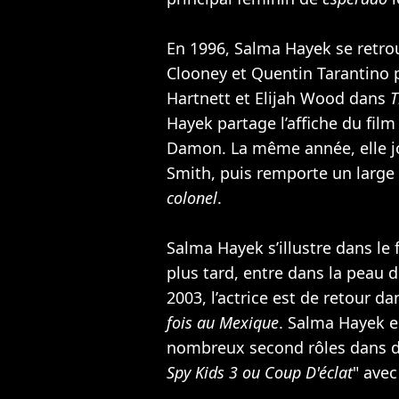
En 1996, Salma Hayek se retro
Clooney
et
Quentin Tarantino
p
Hartnett
et
Elijah Wood
dans
T
Hayek partage l’affiche du film
Damon
. La même année, elle 
Smith
, puis remporte un large
colonel
.
Salma Hayek s’illustre dans le 
plus tard, entre dans la peau 
2003, l’actrice est de retour da
fois au Mexique
. Salma Hayek e
nombreux second rôles dans 
Spy Kids 3 ou Coup D'éclat
" ave