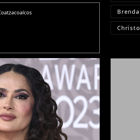
Brenda
Coatzacoalcos
Christ