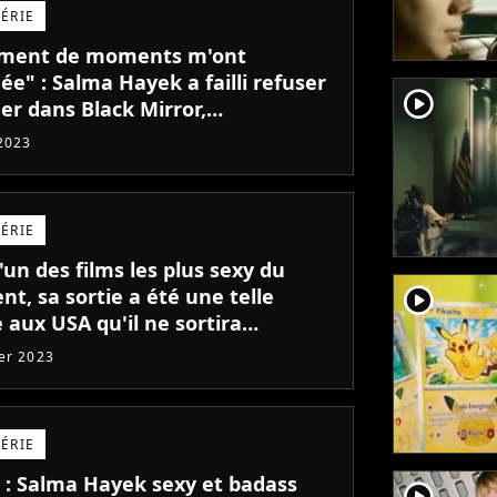
SÉRIE
ement de moments m'ont
e" : Salma Hayek a failli refuser
player2
er dans Black Mirror,
atisée par son épisode
 2023
SÉRIE
l'un des films les plus sexy du
player2
t, sa sortie a été une telle
 aux USA qu'il ne sortira
ement pas en France
ier 2023
SÉRIE
y : Salma Hayek sexy et badass
player2