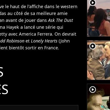
player2
ve le haut de l'affiche dans le western
das au côté de sa meilleure amie
 an avant de jouer dans
Ask The Dust
lma Hayek a lancé une série qui
Betty avec
America Ferrera
. On devrait
odd Robinson
et
Lonely Hearts
(
John
player2
ient bientôt sortir en France.
S
ÉS
player2