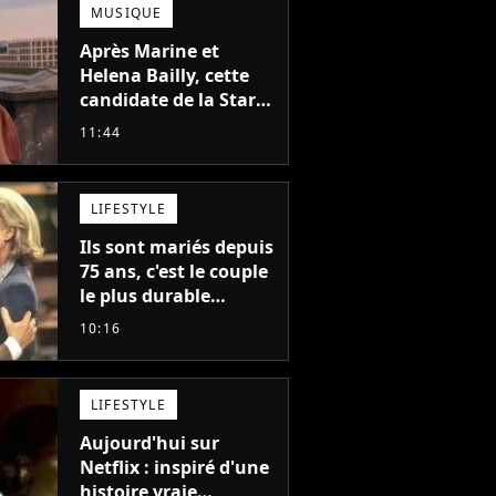
MUSIQUE
Après Marine et
Helena Bailly, cette
candidate de la Star
Academy adorée du
11:44
public annonce son
premier album, "C'est
tellement puissant"
LIFESTYLE
Ils sont mariés depuis
75 ans, c'est le couple
le plus durable
d'Hollywood : "Nous
10:16
avons avancé jour
après jour, et les jours
se sont transformés
LIFESTYLE
en décennies"
Aujourd'hui sur
Netflix : inspiré d'une
histoire vraie