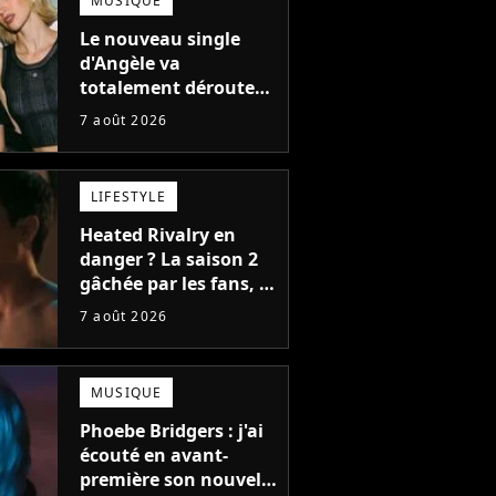
MUSIQUE
Le nouveau single
d'Angèle va
totalement dérouter
le public, et c'est une
7 août 2026
bonne chose
LIFESTYLE
Heated Rivalry en
danger ? La saison 2
gâchée par les fans, le
créateur pousse un
7 août 2026
coup de gueule
MUSIQUE
Phoebe Bridgers : j'ai
écouté en avant-
première son nouvel