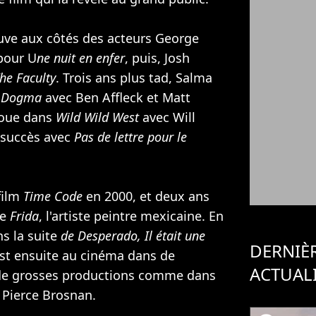
uve aux côtés des acteurs
George
our U
ne nuit en enfer
, puis,
Josh
he Faculty
. Trois ans plus tad, Salma
Dogma
avec
Ben Affleck
et
Matt
joue dans
Wild Wild West
avec
Will
 succès avec
Pas de lettre pour le
film
Time Code
en 2000, et deux ans
de
Frida
, l'artiste peintre mexicaine. En
ns la suite
de Desperado, Il était une
DERNIÈ
st ensuite au cinéma dans de
ACTUAL
de grosses productions comme dans
c
Pierce Brosnan
.