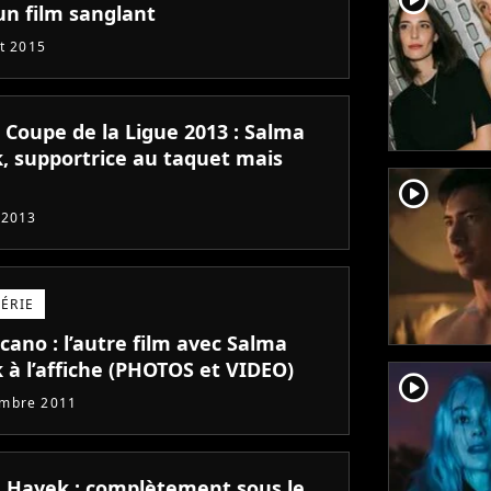
un film sanglant
et 2015
 Coupe de la Ligue 2013 : Salma
, supportrice au taquet mais
player2
 2013
SÉRIE
cano : l’autre film avec Salma
 à l’affiche (PHOTOS et VIDEO)
player2
embre 2011
 Hayek : complètement sous le