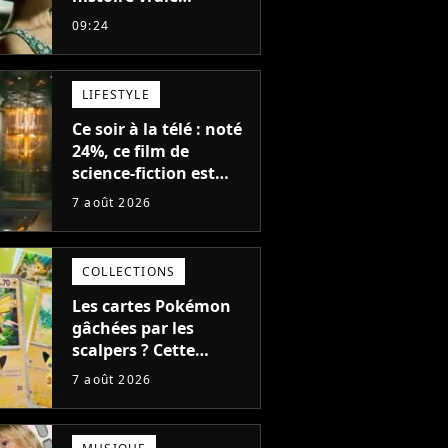
glaçante, c'est l'un
09:24
des meilleurs films du
21ème siècle
LIFESTYLE
Ce soir à la télé : noté
24%, ce film de
science-fiction est
complètement raté,
7 août 2026
mais il aurait pu être
encore pire à cause de
son acteur
COLLECTIONS
Les cartes Pokémon
gâchées par les
scalpers ? Cette
technique géniale
7 août 2026
d'un magasin pour
ruiner les revendeurs