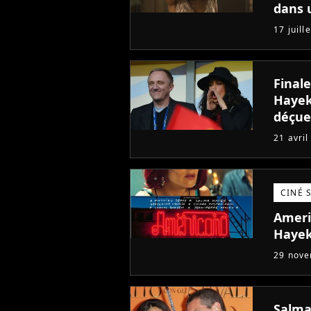
dans 
17 juill
Finale
Hayek
déçue
21 avril
CINÉ 
Ameri
Hayek
29 nov
Salma