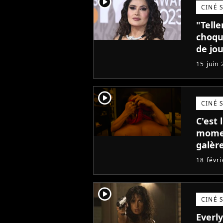
player2
CINÉ 
"Tell
choqué
de jou
traum
15 juin
player2
CINÉ 
C'est 
momen
galère
final
18 févr
player2
CINÉ 
Everl