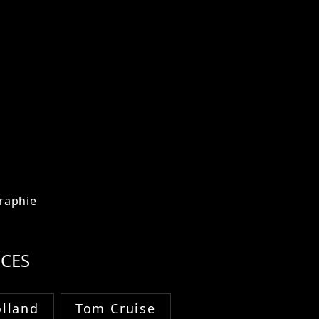
raphie
CES
lland
Tom Cruise