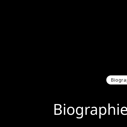
Biogra
Biographi