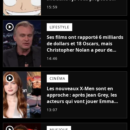
mangas jamais sortis en France
15:59
à découvrir absolument
player2
LIFESTYLE
Ses films ont rapporté 6 milliards
de dollars et 18 Oscars, mais
Christopher Nolan a peur de
tourner un genre de films très
14:46
particulier
player2
CINÉMA
Les nouveaux X-Men sont en
approche : après Jean Grey, les
acteurs qui vont jouer Emma
Frost et Cyclope trouvés !
13:07
player2
MUSIQUE