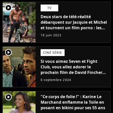
player2
TV
Deux stars de télé-réalité
débarquent sur Jacquie et Michel
et tournent un film porno : les
premières images du tournage
19 juin 2023
(exclu)
player2
CINÉ SÉRIE
Si vous aimez Seven et Fight
Club, vous allez adorer le
prochain film de David Fincher
avec lequel il se réinvente
6 septembre 2024
complètement
player2
"Ce corps de folie !" : Karine Le
Marchand enflamme la Toile en
posant en bikini pour ses 55 ans