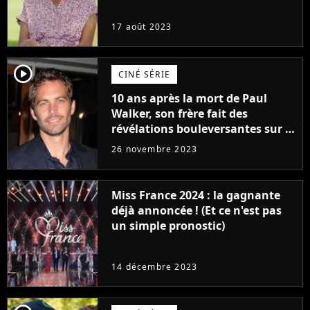
17 août 2023
player2
CINÉ SÉRIE
10 ans après la mort de Paul
Walker, son frère fait des
révélations bouleversantes sur la
réaction des acteurs de Fast and
26 novembre 2023
Furious
Miss France 2024 : la gagnante
déjà annoncée ! (Et ce n'est pas
un simple pronostic)
14 décembre 2023