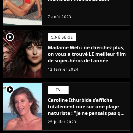
7 août 2023
player2
CINÉ SÉRIE
Madame Web : ne cherchez plus,
on vous a trouvé LE meilleur film
de super-héros de l'année
12 février 2024
player2
TV
Caroline Ithurbide s'affiche
totalement nue sur une plage
naturiste : "je ne pensais pas que
j'arriverais à le faire..."
25 juillet 2023