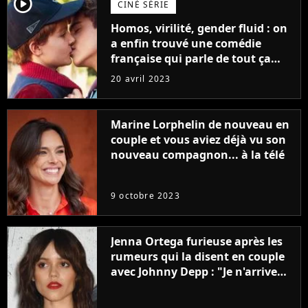
player2
CINÉ SÉRIE
Homos, virilité, gender fluid : on
a enfin trouvé une comédie
française qui parle de tout ça
sans être super ringarde
20 avril 2023
Marine Lorphelin de nouveau en
couple et vous aviez déjà vu son
nouveau compagnon... à la télé
9 octobre 2023
Jenna Ortega furieuse après les
rumeurs qui la disent en couple
avec Johnny Depp : "Je n'arrive
même pas..."