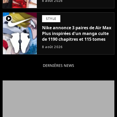
8 août 2026
player2
STYLE
Nike annonce 3 paires de Air Max
Plus inspirées d'un manga culte
de 1190 chapitres et 115 tomes
8 août 2026
DERNIÈRES NEWS