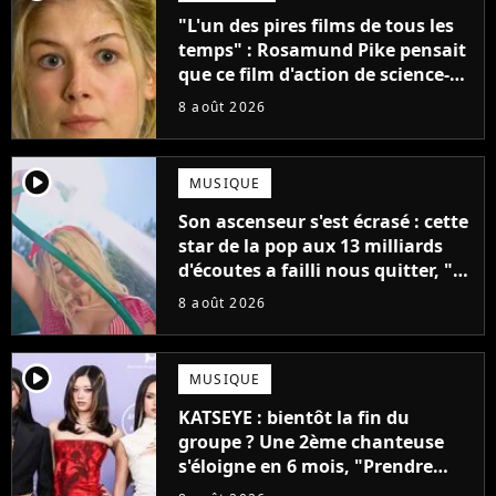
"L'un des pires films de tous les
temps" : Rosamund Pike pensait
que ce film d'action de science-
fiction avec Dwayne Johnson
8 août 2026
mettrait fin à sa carrière
player2
MUSIQUE
Son ascenseur s'est écrasé : cette
star de la pop aux 13 milliards
d'écoutes a failli nous quitter, "Je
pensais ne plus jamais chanter"
8 août 2026
player2
MUSIQUE
KATSEYE : bientôt la fin du
groupe ? Une 2ème chanteuse
s'éloigne en 6 mois, "Prendre
cette décision n’a pas été facile"