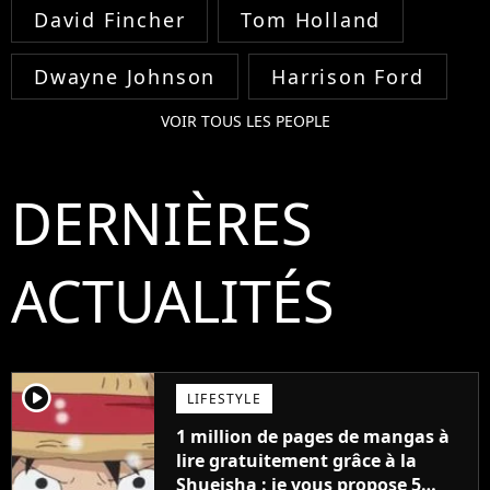
David Fincher
Tom Holland
Dwayne Johnson
Harrison Ford
VOIR TOUS LES PEOPLE
DERNIÈRES
ACTUALITÉS
player2
LIFESTYLE
1 million de pages de mangas à
lire gratuitement grâce à la
Shueisha : je vous propose 5