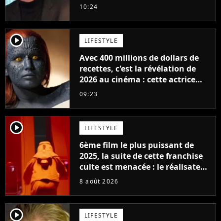
milliards de recettes
10:24
player2
LIFESTYLE
Avec 400 millions de dollars de
recettes, c'est la révélation de
2026 au cinéma : cette actrice
adorée prête à remplacer
09:23
Jennifer Lawrence chez Marvel
player2
LIFESTYLE
6ème film le plus puissant de
2025, la suite de cette franchise
culte est menacée : le réalisateur
claque la porte pour "différends
8 août 2026
créatifs"
player2
LIFESTYLE