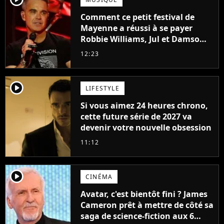
Comment ce petit festival de
Mayenne a réussi à se payer
Robbie Williams, Jul et Damso
cette année ?
12:23
player2
LIFESTYLE
Si vous aimez 24 heures chrono,
cette future série de 2027 va
devenir votre nouvelle obsession
11:12
player2
CINÉMA
Avatar, c'est bientôt fini ? James
Cameron prêt à mettre de côté sa
saga de science-fiction aux 6