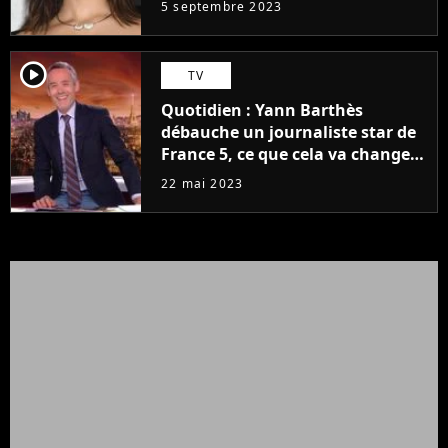
5 septembre 2023
player2
TV
Quotidien : Yann Barthès
débauche un journaliste star de
France 5, ce que cela va changer
à la rentrée
22 mai 2023