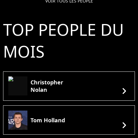
VOIR TOUS LES PEOPLE
TOP PEOPLE DU
MOIS
Christopher
chevron_right
Nolan
Tom Holland
chevron_right