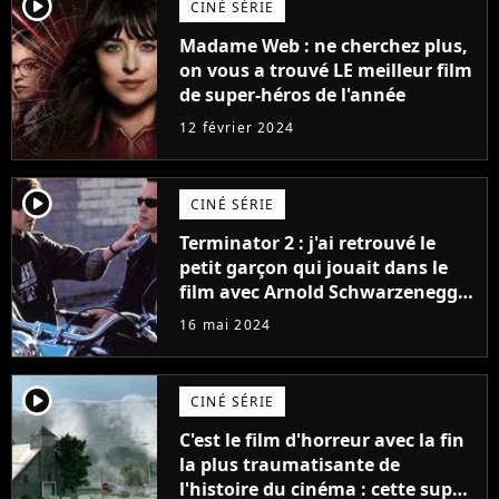
player2
CINÉ SÉRIE
Madame Web : ne cherchez plus,
on vous a trouvé LE meilleur film
de super-héros de l'année
12 février 2024
player2
CINÉ SÉRIE
Terminator 2 : j'ai retrouvé le
petit garçon qui jouait dans le
film avec Arnold Schwarzenegger
et il a sacrément changé !
16 mai 2024
player2
CINÉ SÉRIE
C'est le film d'horreur avec la fin
la plus traumatisante de
l'histoire du cinéma : cette super