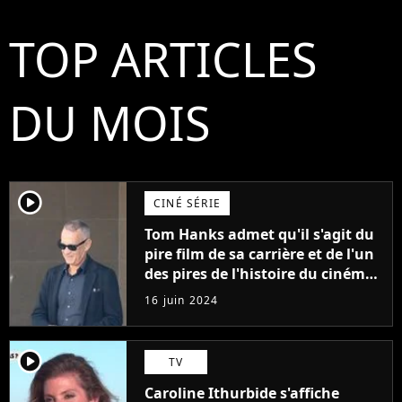
TOP ARTICLES
DU MOIS
player2
CINÉ SÉRIE
Tom Hanks admet qu'il s'agit du
pire film de sa carrière et de l'un
des pires de l'histoire du cinéma :
"L'un des films les plus
16 juin 2024
médiocres jamais réalisés"
player2
TV
Caroline Ithurbide s'affiche