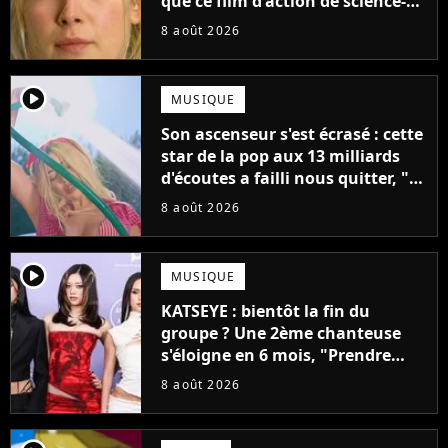
que ce film d'action de science-
fiction avec Dwayne Johnson
8 août 2026
mettrait fin à sa carrière
player2
MUSIQUE
Son ascenseur s'est écrasé : cette
star de la pop aux 13 milliards
d'écoutes a failli nous quitter, "Je
pensais ne plus jamais chanter"
8 août 2026
player2
MUSIQUE
KATSEYE : bientôt la fin du
groupe ? Une 2ème chanteuse
s'éloigne en 6 mois, "Prendre
cette décision n’a pas été facile"
8 août 2026