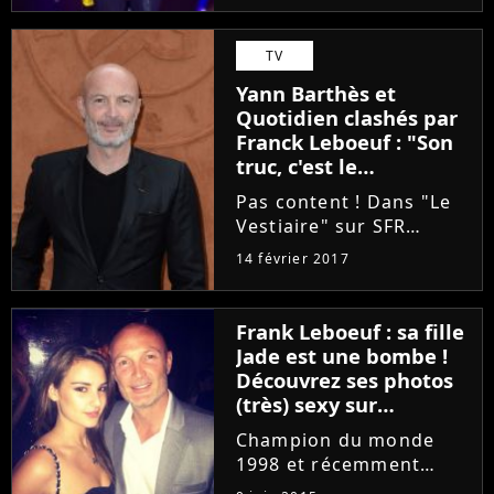
samedi 15 novembre
2019 sur TF1 et que
TV
l'identité de l'écureuil a
Yann Barthès et
été dévoilée, les
Quotidien clashés par
internautes...
Franck Leboeuf : "Son
truc, c'est le
prompteur"
Pas content ! Dans "Le
Vestiaire" sur SFR
Sports, Franck Leboeuf
14 février 2017
a répondu aux critiques
dont fait l'objet
l'émission dans
Frank Leboeuf : sa fille
"Quotidien" de Yann
Jade est une bombe !
Barthès. L'ex champion
Découvrez ses photos
du monde n'a pas...
(très) sexy sur
Instagram
Champion du monde
1998 et récemment
reconverti dans la