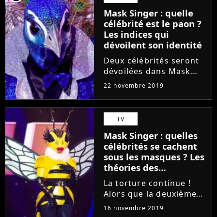
en exclusivité auprès de
Mask Singer : quelle
Purebreak pour nous
célébrité est le paon ?
donner...
Les indices qui
dévoilent son identité
Deux célébrités seront
dévoilées dans Mask
Singer ce vendredi 22
22 novembre 2019
novembre 2019 sur TF1.
Et les internautes
semblent déjà avoir
TV
trouvé qui est le paon.
Mask Singer : quelles
Sur Twitter, ils ont
célébrités se cachent
recoupé...
sous les masques ? Les
théories des
internautes
La torture continue !
Alors que la deuxième
émission de Mask
16 novembre 2019
Singer a été diffusée ce