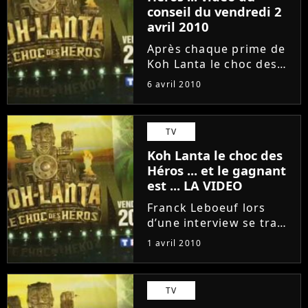
conseil du vendredi 2
avril 2010
Après chaque prime de
Koh Lanta le choc des
héros, un candidat est
6 avril 2010
éliminé et si vous ne
l'avez pas vu voilà le
conseil du vendredi 2
TV
avril 2010 à voir sur
Koh Lanta le choc des
Adobuzz en attendant
Héros ... et le gagnant
la...
est ... LA VIDEO
Franck Leboeuf lors
d’une interview se trahit
et révèle l'identité du
1 avril 2010
gagnant de l'émission
Koh Lanta le choc des
héros ... Adobuzz vous
TV
file la vidéo de