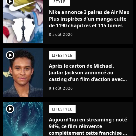
player2
STYLE
Nike annonce 3 paires de Air Max
Plus inspirées d'un manga culte
de 1190 chapitres et 115 tomes
8 août 2026
player2
LIFESTYLE
Après le carton de Michael,
Jaafar Jackson annoncé au
casting d'un film d'action avec
Will Smith
8 août 2026
player2
LIFESTYLE
Aujourd'hui en streaming : noté
94%, ce film réinvente
complètement cette franchise de