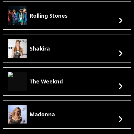
Rolling Stones
chevron_right
Shakira
chevron_right
The Weeknd
chevron_right
Madonna
chevron_right