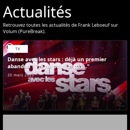
Actualités
Retrouvez toutes les actualités de Frank Leboeuf sur
Volum (PureBreak).
player2
TV
Danse avec les stars : déjà un premier
abandon ? "Je ne pourrai pas..."
20 mars 2025