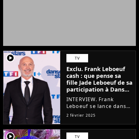
player2
TV
Exclu. Frank Leboeuf
cash : que pense sa
fille Jade Leboeuf de sa
participation à Danse
avec les stars ? “Ce
INTERVIEW. Frank
n’est pas facile pour
Leboeuf se lance dans
elle”
l'aventure Danse avec
2 février 2025
les stars dès le 7 février
2025 sur TF1. Pour
l'occasion, il s'est livré
player2
TV