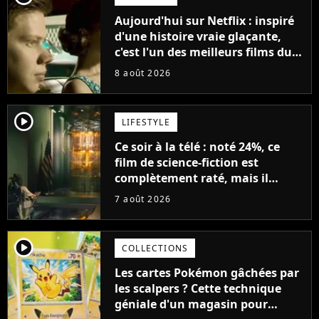
Aujourd'hui sur Netflix : inspiré
d'une histoire vraie glaçante,
c'est l'un des meilleurs films du
21ème siècle
8 août 2026
player2
LIFESTYLE
Ce soir à la télé : noté 24%, ce
film de science-fiction est
complètement raté, mais il
aurait pu être encore pire à
7 août 2026
cause de son acteur
player2
COLLECTIONS
Les cartes Pokémon gâchées par
les scalpers ? Cette technique
géniale d'un magasin pour