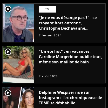
player2
TV
"Je ne vous dérange pas ?" : se
croyant hors antenne,
Christophe Dechavanne
embarrasse Emilie Tran Nguyen
7 février 2024
sur Franceinfo
player2
"Un été hot" : en vacances,
Caroline Margeridon oublie tout,
même son maillot de bain
7 août 2023
player2
Delphine Wespiser nue sur
Instagram : l'ex-chroniqueuse de
TPMP se déshabille