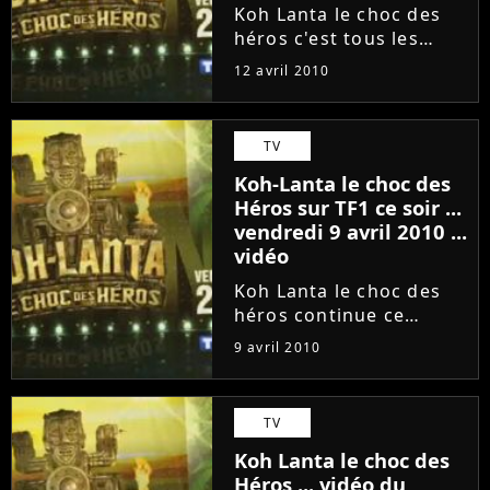
Koh Lanta le choc des
héros c'est tous les
vendredi soir sur TF1 et
12 avril 2010
à chaque fois, il y a un
conseil pour savoir
lequel des candidats
TV
quittera l'émission ... et
Koh-Lanta le choc des
si vous l'avez raté...
Héros sur TF1 ce soir ...
vendredi 9 avril 2010 ...
vidéo
Koh Lanta le choc des
héros continue ce
vendredi 9 avril 2010
9 avril 2010
sur TF1 à 20h45 ! La
tension est palpable
dans les équipes.
TV
Adobuzz vous donne un
Koh Lanta le choc des
avant-gout en vidéo !
Héros ... vidéo du
Crédits : D.R. Veuillez...