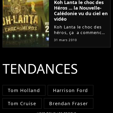
Koh Lanta le choc des
l’interview. Ecoutez
Héros ... la Nouvelle-
bien...
Calédonie vu du ciel en
vidéo
Koh Lanta le choc des
héros, ça a commencé
vendredi 26 mars 2010
31 mars 2010
et cette édition se
déroule en Nouvelle-
Calédonie ... et si vous
ne connaissez pas ...
TENDANCES
voilà une vidéo de
présentation...
Tom Holland
Harrison Ford
Tom Cruise
Brendan Fraser