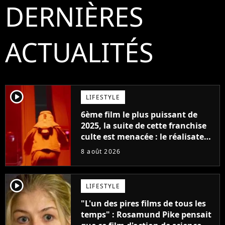
DERNIÈRES
ACTUALITÉS
player2
LIFESTYLE
6ème film le plus puissant de
2025, la suite de cette franchise
culte est menacée : le réalisateur
claque la porte pour "différends
8 août 2026
créatifs"
player2
LIFESTYLE
"L'un des pires films de tous les
temps" : Rosamund Pike pensait