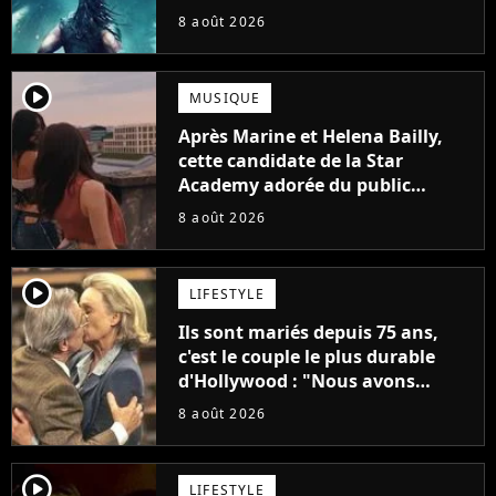
science-fiction vieille de 40 ans
8 août 2026
player2
MUSIQUE
Après Marine et Helena Bailly,
cette candidate de la Star
Academy adorée du public
annonce son premier album,
8 août 2026
"C'est tellement puissant"
player2
LIFESTYLE
Ils sont mariés depuis 75 ans,
c'est le couple le plus durable
d'Hollywood : "Nous avons
avancé jour après jour, et les
8 août 2026
jours se sont transformés en
décennies"
player2
LIFESTYLE