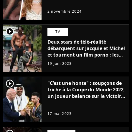
intégralement pour la bonne
cause (et ça ne plait pas à tout le
2 novembre 2024
monde)
player2
TV
Deux stars de télé-réalité
débarquent sur Jacquie et Michel
et tournent un film porno : les
premières images du tournage
19 juin 2023
(exclu)
player2
"C'est une honte" : soupçons de
triche à la Coupe du Monde 2022,
un joueur balance sur la victoire
de l'Argentine de Lionel Messi et
la FIFA
17 mai 2023