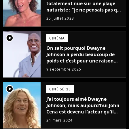
totalement nue sur une plage
naturiste : "je ne pensais pas que
j'arriverais à le faire..."
25 juillet 2023
player2
CINÉMA
On sait pourquoi Dwayne
Johnson a perdu beaucoup de
poids et c'est pour une raison
importante
9 septembre 2025
player2
CINÉ SÉRIE
J'ai toujours aimé Dwayne
Johnson, mais aujourd'hui John
Cena est devenu l'acteur qu'il
rêvait d'être (et Ricky Stanicky le
24 mars 2024
prouve encore)