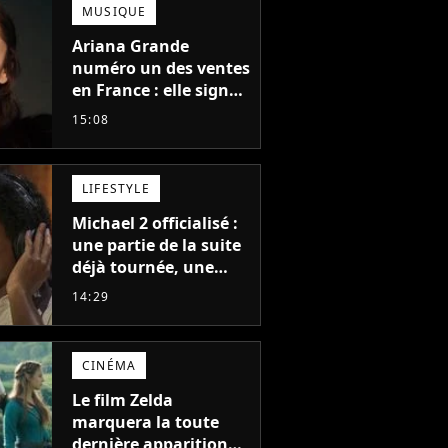
MUSIQUE
Ariana Grande
numéro un des ventes
en France : elle signe
le meilleur démarrage
15:08
de sa carrière avec
son album Petal
LIFESTYLE
Michael 2 officialisé :
une partie de la suite
déjà tournée, une
sortie possible en
14:29
2027 ?
CINÉMA
Le film Zelda
marquera la toute
dernière apparition