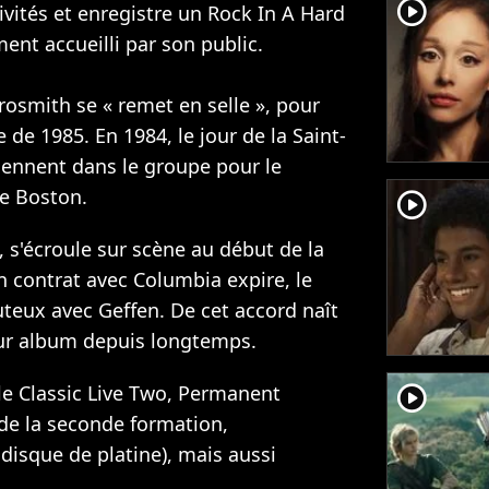
player2
vités et enregistre un Rock In A Hard
ment accueilli par son public.
osmith se « remet en selle », pour
 de 1985. En 1984, le jour de la Saint-
viennent dans le groupe pour le
e Boston.
player2
, s'écroule sur scène au début de la
n contrat avec Columbia expire, le
uteux avec Geffen. De cet accord naît
eur album depuis longtemps.
le Classic Live Two, Permanent
player2
 de la seconde formation,
 disque de platine), mais aussi