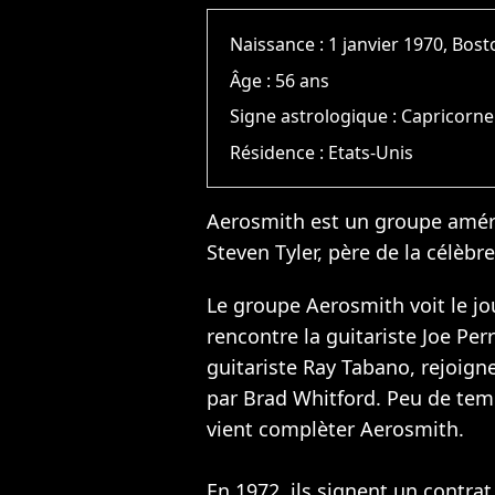
Naissance :
1 janvier 1970, Bos
Âge :
56 ans
Signe astrologique :
Capricorne
Résidence :
Etats-Unis
Aerosmith est un groupe améri
Steven Tyler, père de la célèbr
Le groupe Aerosmith voit le jo
rencontre la guitariste Joe Per
guitariste Ray Tabano, rejoign
par Brad Whitford. Peu de tem
vient complèter Aerosmith.
En 1972, ils signent un contr