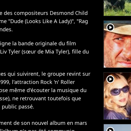
re des compositeurs Desmond Child
mme "Dude (Looks Like A Lady)", "Rag
player2
ondes.
gne la bande originale du film
v Tyler (sœur de Mia Tyler), fille du
s qui suivirent, le groupe revint sur
player2
99, l'attraction Rock 'n' Roller
pose même d'écouter la musique du
e), ne retrouvant toutefois que
 public passé.
rement de son nouvel album en mars
player2
de l'album n'a pas été communiq