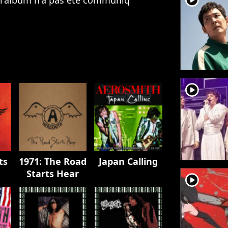
player2
ts
1971: The Road
Japan Calling
Starts Hear
player2