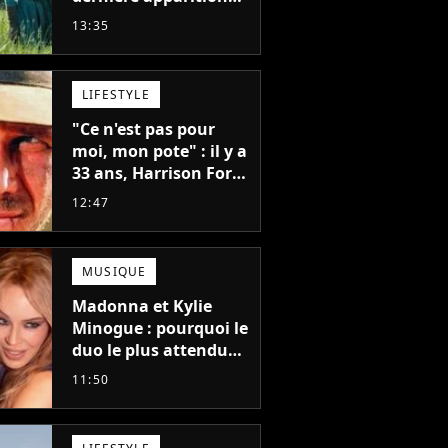
de cet acteur
13:35
emblématique
disparu trop tôt
LIFESTYLE
"Ce n'est pas pour
moi, mon pote" : il y a
33 ans, Harrison Ford
refusait l'un des plus
12:47
grands succès de tous
les temps
MUSIQUE
Madonna et Kylie
Minogue : pourquoi le
duo le plus attendu
de la pop a mis 25 ans
11:50
à se faire