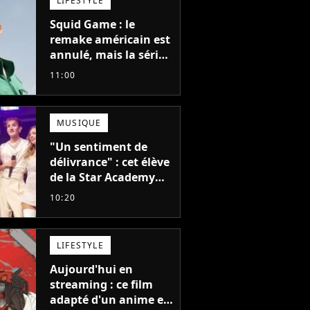
LIFESTYLE
Squid Game : le
remake américain est
annulé, mais la série
la plus vue sur Netflix
11:00
pourrait avoir une
version française
MUSIQUE
"Un sentiment de
délivrance" : cet élève
de la Star Academy
balance après la fin
10:20
de la tournée
LIFESTYLE
Aujourd'hui en
streaming : ce film
adapté d'un anime et