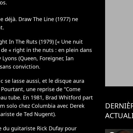
os.
e déjà. Draw The Line (1977) ne
t.
ght In The Ruts (1979) [« Une nuit
 de « right in the nuts : en plein dans
ry Lyons (Queen, Foreigner, Ian
sans conviction.
c se lasse aussi, et le disque aura
 Pourtant, une reprise de "Come
eau tube. En 1981, Brad Whitford part
DERNIÈ
bum solo chez Columbia avec Derek
ariste de Ted Nugent).
ACTUAL
ée du guitariste Rick Dufay pour