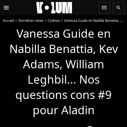
menu
newsletter
search
Accueil
Dernières news
Cinéma
Vanessa Guide en Nabilla Benattia, Kev Adams, William Leghbil... Nos questions cons #9 pour Aladin
Vanessa Guide en
Nabilla Benattia, Kev
Adams, William
Leghbil... Nos
questions cons #9
pour Aladin