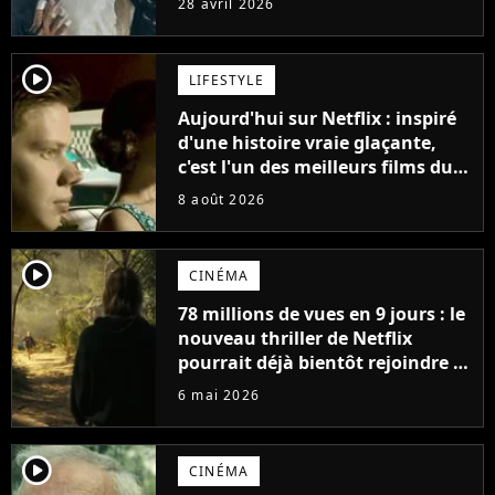
28 avril 2026
Un autre film le surpasse
player2
LIFESTYLE
Aujourd'hui sur Netflix : inspiré
d'une histoire vraie glaçante,
c'est l'un des meilleurs films du
21ème siècle
8 août 2026
player2
CINÉMA
78 millions de vues en 9 jours : le
nouveau thriller de Netflix
pourrait déjà bientôt rejoindre le
top 10 des films les plus vus de
6 mai 2026
l'histoire
player2
CINÉMA