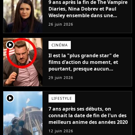
9 ans après la fin de The Vampire
Diaries, Nina Dobrev et Paul
Wesley ensemble dans une
nouvelle série
26 juin 2026
player2
CINÉMA
Il est la "plus grande star" de
films d'action du moment, ​​et
pourtant, presque aucun
cinéphile ne le connaît
29 juin 2026
player2
LIFESTYLE
7 ans après ses débuts, on
connait la date de fin de l'un des
meilleurs anime des années 2020
12 juin 2026