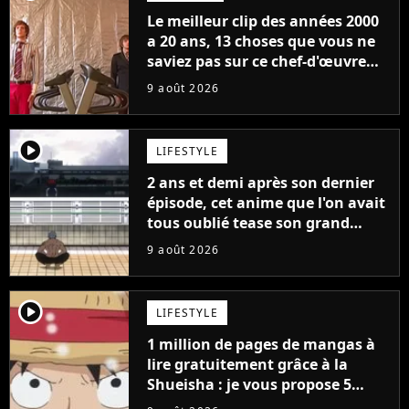
Le meilleur clip des années 2000
a 20 ans, 13 choses que vous ne
saviez pas sur ce chef-d'œuvre
qui a révolutionné YouTube
9 août 2026
player2
LIFESTYLE
2 ans et demi après son dernier
épisode, cet anime que l'on avait
tous oublié tease son grand
retour
9 août 2026
player2
LIFESTYLE
1 million de pages de mangas à
lire gratuitement grâce à la
Shueisha : je vous propose 5
mangas jamais sortis en France