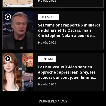
9 août 2026
à découvrir absolument
player2
LIFESTYLE
Ses films ont rapporté 6 milliards
de dollars et 18 Oscars, mais
Christopher Nolan a peur de
tourner un genre de films très
9 août 2026
particulier
player2
CINÉMA
Les nouveaux X-Men sont en
approche : après Jean Grey, les
acteurs qui vont jouer Emma
Frost et Cyclope trouvés !
9 août 2026
DERNIÈRES NEWS