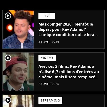
player2
TV
Mask Singer 2026 : bientôt le
départ pour Kev Adams ?
L'unique condition qui le fera
rester comme enquêteur
24 avril 2026
player2
CINÉMA
Avec ces 2 films, Kev Adams a
réalisé 6 ,7 millions d'entrées au
cinéma, mais il sera remplacé
par un autre humoriste dans la
23 avril 2026
suite
player2
STREAMING