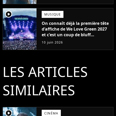
player2
MUSIQUE
On connaît déjà la première tête
d'affiche de We Love Green 2027
et c'est un coup de bluff
monumental
10 juin 2026
LES ARTICLES
SIMILAIRES
player2
CINÉMA