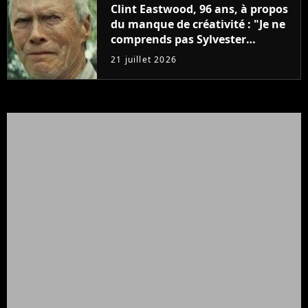
Clint Eastwood, 96 ans, à propos
du manque de créativité : "Je ne
comprends pas Sylvester
Stallone. J'ai l'impression qu'il ne
21 juillet 2026
fait ça que pour l'argent"