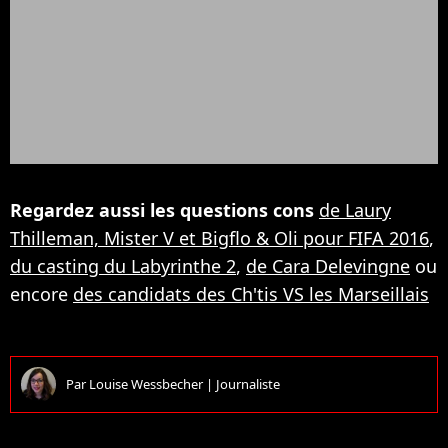
Regardez aussi les questions cons
de Laury
Thilleman, Mister V et Bigflo & Oli pour FIFA 2016
,
du casting du Labyrinthe 2
,
de Cara Delevingne
ou
encore
des candidats des Ch'tis VS les Marseillais
Par
Louise Wessbecher
|
Journaliste