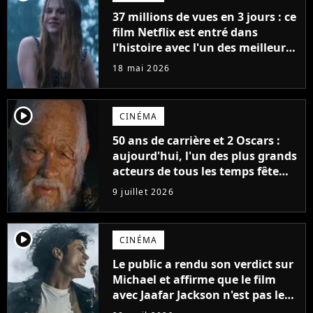
37 millions de vues en 3 jours : ce
film Netflix est entré dans
l'histoire avec l'un des meilleurs
lancements de tous les temps
18 mai 2026
player2
CINÉMA
50 ans de carrière et 2 Oscars :
aujourd'hui, l'un des plus grands
acteurs de tous les temps fête
ses 70 ans
9 juillet 2026
player2
CINÉMA
Le public a rendu son verdict sur
Michael et affirme que le film
avec Jaafar Jackson n'est pas le
meilleur biopic musical de 2026.