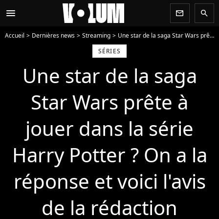
menu
newsletter
search
Accueil
Dernières news
Streaming
Une star de la saga Star Wars prête à jouer dans la série Harry Potter ? On a la réponse et voici l'avis de la rédaction
SÉRIES
Une star de la saga
Star Wars prête à
jouer dans la série
Harry Potter ? On a la
réponse et voici l'avis
de la rédaction