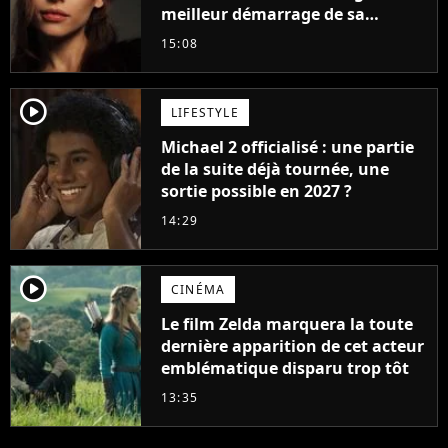
meilleur démarrage de sa
carrière avec son album Petal
15:08
player2
LIFESTYLE
Michael 2 officialisé : une partie
de la suite déjà tournée, une
sortie possible en 2027 ?
14:29
player2
CINÉMA
Le film Zelda marquera la toute
dernière apparition de cet acteur
emblématique disparu trop tôt
13:35