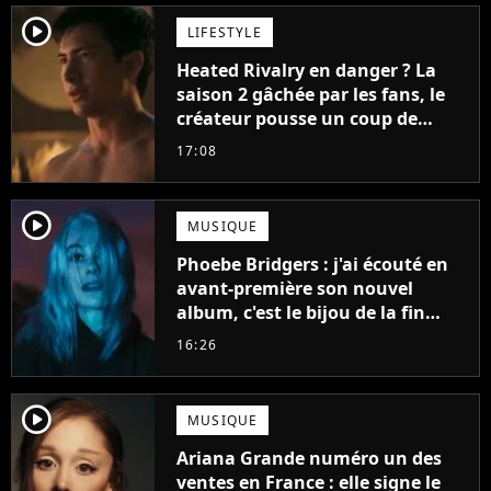
player2
LIFESTYLE
Heated Rivalry en danger ? La
saison 2 gâchée par les fans, le
créateur pousse un coup de
gueule
17:08
player2
MUSIQUE
Phoebe Bridgers : j'ai écouté en
avant-première son nouvel
album, c'est le bijou de la fin
d'été
16:26
player2
MUSIQUE
Ariana Grande numéro un des
ventes en France : elle signe le