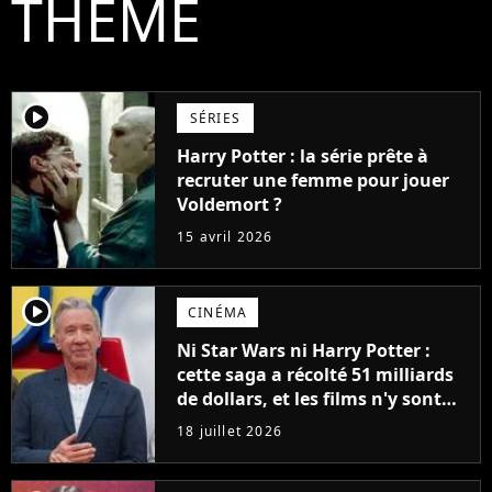
THÈME
player2
SÉRIES
Harry Potter : la série prête à
recruter une femme pour jouer
Voldemort ?
15 avril 2026
player2
CINÉMA
Ni Star Wars ni Harry Potter :
cette saga a récolté 51 milliards
de dollars, et les films n'y sont
pas pour grand-chose
18 juillet 2026