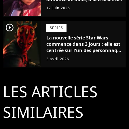
mondes est magique
17 juin 2026
player2
SÉRIES
La nouvelle série Star Wars
commence dans 3 jours : elle est
centrée sur l'un des personnages
les plus fascinants de toute la
3 avril 2026
saga de science-fiction
LES ARTICLES
SIMILAIRES