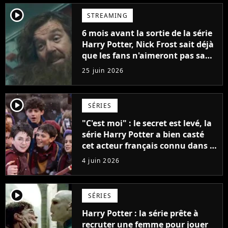
player2
STREAMING
6 mois avant la sortie de la série
Harry Potter, Nick Frost sait déjà
que les fans n'aimeront pas sa
version de Hagrid
25 juin 2026
player2
SÉRIES
"C'est moi" : le secret est levé, la
série Harry Potter a bien casté
cet acteur français connu dans le
monde entier
4 juin 2026
player2
SÉRIES
Harry Potter : la série prête à
recruter une femme pour jouer