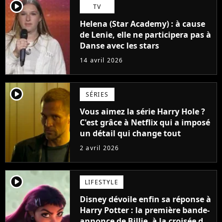
player2
TV
Helena (Star Academy) : à cause
de Lenie, elle ne participera pas à
Danse avec les stars
14 avril 2026
player2
SÉRIES
Vous aimez la série Harry Hole ?
C'est grâce à Netflix qui a imposé
un détail qui change tout
2 avril 2026
player2
LIFESTYLE
Disney dévoile enfin sa réponse à
Harry Potter : la première bande-
annonce de Billie, à la croisée des