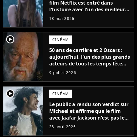
film Netflix est entré dans
l'histoire avec l'un des meilleurs
lancements de tous les temps
18 mai 2026
player2
CINÉMA
50 ans de carrière et 2 Oscars :
aujourd'hui, l'un des plus grands
acteurs de tous les temps fête
ses 70 ans
9 juillet 2026
player2
CINÉMA
Le public a rendu son verdict sur
Michael et affirme que le film
avec Jaafar Jackson n'est pas le
meilleur biopic musical de 2026.
28 avril 2026
Un autre film le surpasse