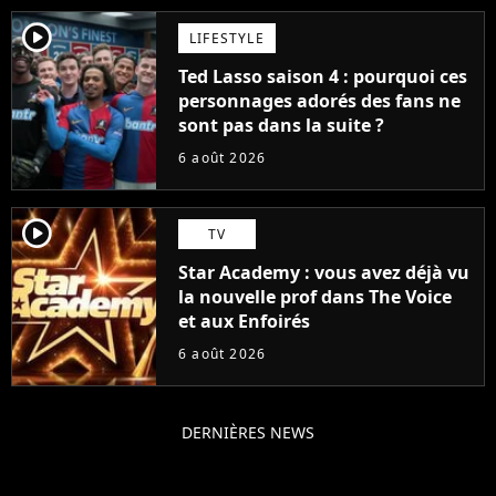
player2
LIFESTYLE
Ted Lasso saison 4 : pourquoi ces
personnages adorés des fans ne
sont pas dans la suite ?
6 août 2026
player2
TV
Star Academy : vous avez déjà vu
la nouvelle prof dans The Voice
et aux Enfoirés
6 août 2026
DERNIÈRES NEWS