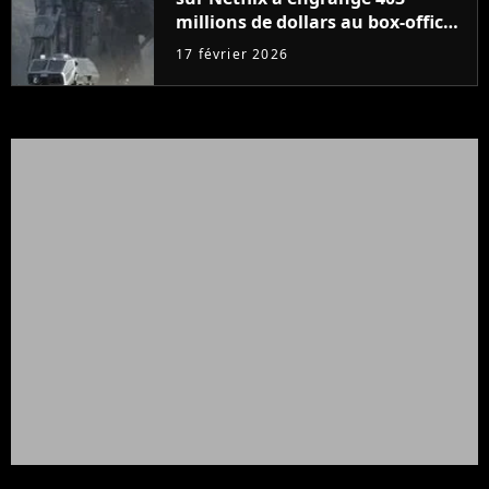
millions de dollars au box-office
et fait revivre l'une des sagas les
17 février 2026
plus emblématiques de tous les
temps