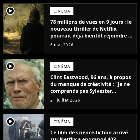
player2
CINÉMA
78 millions de vues en 9 jours : le
nouveau thriller de Netflix
pourrait déjà bientôt rejoindre le
top 10 des films les plus vus de
6 mai 2026
l'histoire
player2
CINÉMA
Clint Eastwood, 96 ans, à propos
du manque de créativité : "Je ne
comprends pas Sylvester
Stallone. J'ai l'impression qu'il ne
21 juillet 2026
fait ça que pour l'argent"
player2
CINÉMA
Ce film de science-fiction arrivé
sur Netflix a engrangé 403