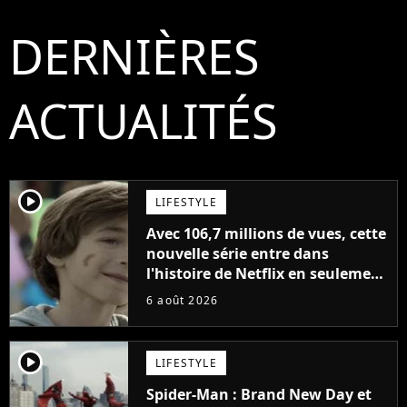
DERNIÈRES
ACTUALITÉS
player2
LIFESTYLE
Avec 106,7 millions de vues, cette
nouvelle série entre dans
l'histoire de Netflix en seulement
48 jours
6 août 2026
player2
LIFESTYLE
Spider-Man : Brand New Day et