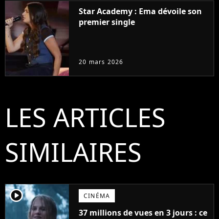
Star Academy : Ema dévoile son
premier single
20 mars 2026
LES ARTICLES
SIMILAIRES
player2
CINÉMA
37 millions de vues en 3 jours : ce