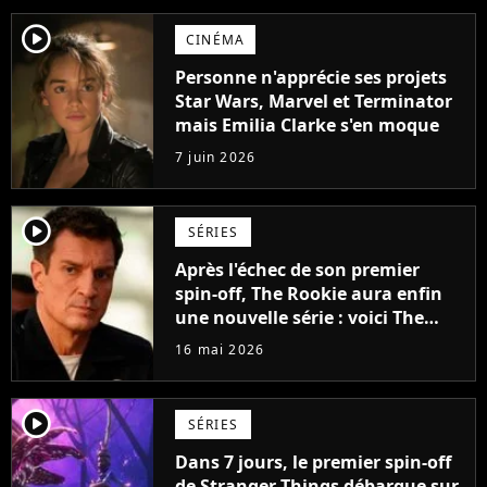
player2
CINÉMA
Personne n'apprécie ses projets
Star Wars, Marvel et Terminator
mais Emilia Clarke s'en moque
7 juin 2026
player2
SÉRIES
Après l'échec de son premier
spin-off, The Rookie aura enfin
une nouvelle série : voici The
Rookie : North
16 mai 2026
player2
SÉRIES
Dans 7 jours, le premier spin-off
de Stranger Things débarque sur