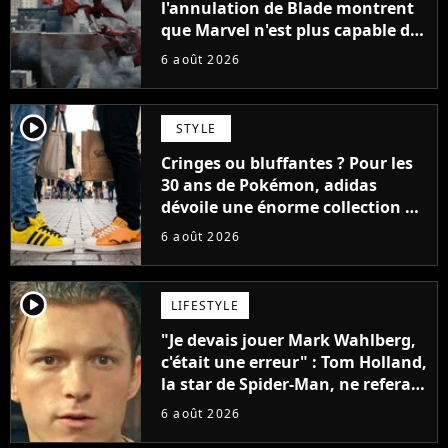
l'annulation de Blade montrent
que Marvel n'est plus capable de
faire quoi que ce soit de simple
6 août 2026
player2
STYLE
Cringes ou bluffantes ? Pour les
30 ans de Pokémon, adidas
dévoile une énorme collection de
sneakers et je ne sais pas quoi en
6 août 2026
penser
player2
LIFESTYLE
"Je devais jouer Mark Wahlberg,
c'était une erreur" : Tom Holland,
la star de Spider-Man, ne referait
pas ce blockbuster
6 août 2026