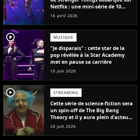
Netflix : une mini-série de 10
épisodes qui relance le
16 avril 2026
phénomène
player2
MUSIQUE
"Je disparais" : cette star de la
pop révélée à la Star Academy
met en pause sa carrière
10 juin 2026
player2
STREAMING
Cette série de science-fiction sera
un spin-off de The Big Bang
Theory et il y aura plein d'acteurs
cultes dedans
24 juin 2026