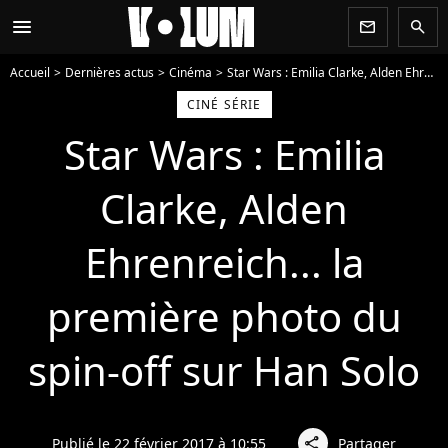
menu
newsletter
search
Accueil
Dernières actus
Cinéma
Star Wars : Emilia Clarke, Alden Ehrenreich... la première photo du spin-off sur Han Solo
CINÉ SÉRIE
Star Wars : Emilia
Clarke, Alden
Ehrenreich... la
première photo du
spin-off sur Han Solo
Publié le 22 février 2017 à 10:55
Partager
share