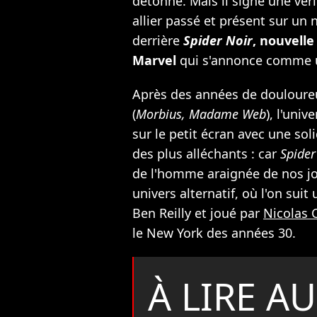
détonne. Mais il signe une vér
allier passé et présent sur un n
derrière
Spider Noir
, nouvelle
Marvel
qui s'annonce comme u
Après des années de douloure
(
Morbius,
Madame Web
), l'uni
sur le petit écran avec une soli
des plus alléchants : car
Spider
de l'homme araignée de nos jo
univers alternatif, où l'on sui
Ben Reilly et joué par
Nicolas 
le New York des années 30.
À LIRE AU