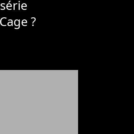
 série
 Cage ?