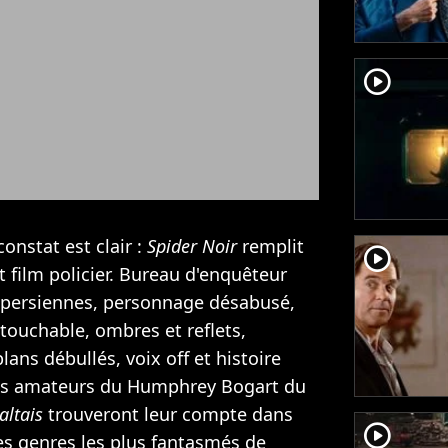
player2
onstat est clair :
Spider Noir
remplit
player2
t film policier. Bureau d'enquêteur
 persiennes, personnage désabusé,
touchable, ombres et reflets,
ans débullés, voix off et histoire
les amateurs du Humphrey Bogart du
ltais
trouveront leur compte dans
player2
des genres les plus fantasmés de