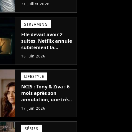
Marvel adorée du
31 juillet 2026
public est annulée à
la surprise générale
STREAMING
Elle devait avoir 2
suites, Netflix annule
subitement la
nouvelle série de
18 juin 2026
science-fiction des
créateurs de Stranger
Things notée 97%
LIFESTYLE
NCIS : Tony & Ziva : 6
mois après son
annulation, une très
bonne nouvelle pour
17 juin 2026
la série qui intrigue
pour la suite
SÉRIES