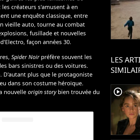
t les créateurs s'amusent à en
ent une enquête classique, entre
en vieille auto, tourne au combat
explosions, fusillade et nouvelles
d'Electro, façon années 30.
res,
Spider Noir
préfère souvent les
LES ART
es bars sinistres ou des voitures.
SIMILAI
. D'autant plus que le protagoniste
peu dans son costume héroïque.
player2
a nouvelle
origin story
bien trouvée du