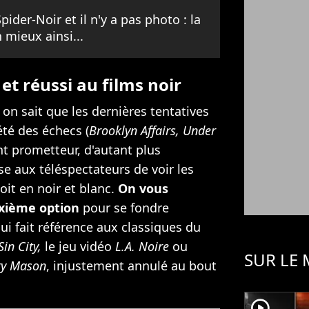
pider-Noir et il n'y a pas photo : la
 mieux ainsi...
 réussi au films noir
n sait que les dernières tentatives
été des échecs (
Brooklyn Affairs, Under
nt prometteur, d'autant plus
 aux téléspectateurs de voir les
oit en noir et blanc.
On vous
xième option
pour se fondre
ui fait référence aux classiques du
in City,
le jeu vidéo
L.A. Noire
ou
SUR LE
ry Mason
, injustement annulé au bout
player2