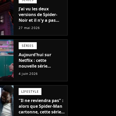
J'ai vu les deux
versions de Spider-
Noir et il n'y a pas
photo : la série Marvel
27 mai 2026
fonctionne bien
mieux ainsi...
SÉRIES
Aujourd'hui sur
Netflix : cette
nouvelle série
pourrait devenir la
4 juin 2026
nouvelle obsession
des fans de BTS,
Blackpink et Stray
LIFESTYLE
Kids
"Il ne reviendra pas" :
alors que Spider-Man
cartonne, cette série