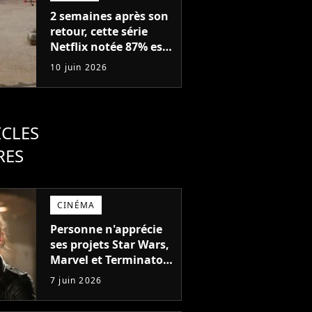
2 semaines après son
retour, cette série
Netflix notée 87% est
annulée (mais y a
10 juin 2026
quand même une
bonne nouvelle)
ICLES
RES
CINÉMA
Personne n'apprécie
ses projets Star Wars,
Marvel et Terminator
mais Emilia Clarke
7 juin 2026
s'en moque