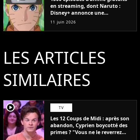
en streaming, dont Naruto :
Disney+ annonce une
collaboration impressionnante
11 juin 2026
LES ARTICLES
SIMILAIRES
player2
TV
Les 12 Coups de Midi : après son
abandon, Cyprien boycotté des
primes ? "Vous ne le reverrez
plus"