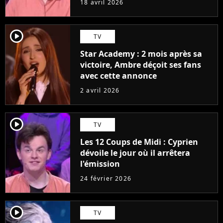
18 avril 2026
player2
TV
Star Academy : 2 mois après sa
victoire, Ambre déçoit ses fans
avec cette annonce
2 avril 2026
player2
TV
Les 12 Coups de Midi : Cyprien
dévoile le jour où il arrêtera
l'émission
24 février 2026
player2
TV