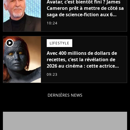
Avatar, c'est bientôt fini ? James
Cameron prêt à mettre de côté sa
saga de science-fiction aux 6
milliards de recettes
10:24
player2
LIFESTYLE
Avec 400 millions de dollars de
recettes, c'est la révélation de
2026 au cinéma : cette actrice
adorée prête à remplacer
09:23
Jennifer Lawrence chez Marvel
DERNIÈRES NEWS