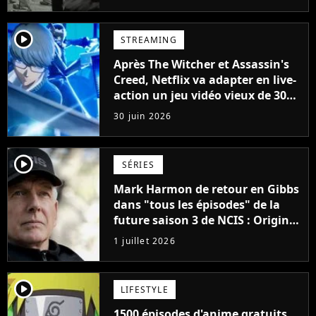
player2
STREAMING
Après The Witcher et Assassin's
Creed, Netflix va adapter en live-
action un jeu vidéo vieux de 30
ans
30 juin 2026
player2
SÉRIES
Mark Harmon de retour en Gibbs
dans "tous les épisodes" de la
future saison 3 de NCIS : Origins,
un gros mystère sera dévoilé
1 juillet 2026
player2
LIFESTYLE
1500 épisodes d'anime gratuits