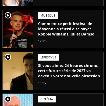
player2
MUSIQUE
Comment ce petit festival de
Mayenne a réussi à se payer
Robbie Williams, Jul et Damso
cette année ?
12:23
player2
LIFESTYLE
Si vous aimez 24 heures chrono,
cette future série de 2027 va
devenir votre nouvelle obsession
11:12
player2
CINÉMA