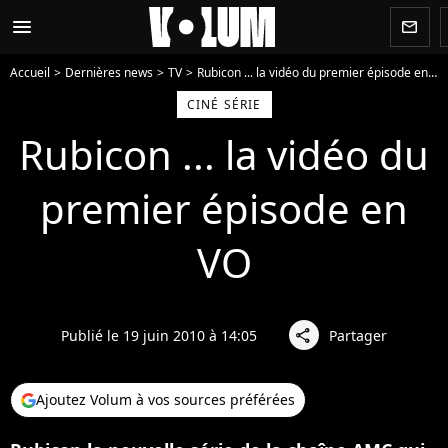
menu
newsletter
Accueil
Dernières news
TV
Rubicon ... la vidéo du premier épisode en VO
CINÉ SÉRIE
Rubicon ... la vidéo du
premier épisode en
VO
Publié le 19 juin 2010 à 14:05
Partager
share
Ajoutez Volum à vos sources préférées