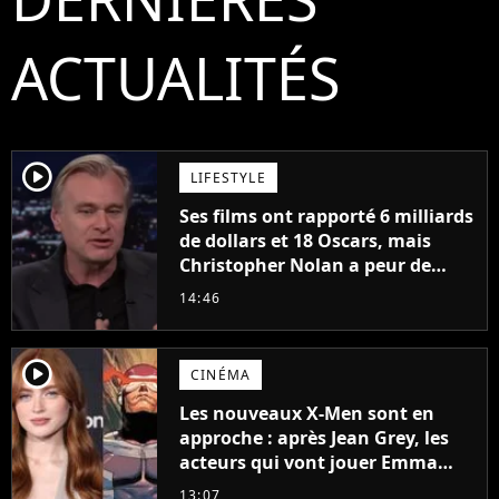
ACTUALITÉS
player2
LIFESTYLE
Ses films ont rapporté 6 milliards
de dollars et 18 Oscars, mais
Christopher Nolan a peur de
tourner un genre de films très
14:46
particulier
player2
CINÉMA
Les nouveaux X-Men sont en
approche : après Jean Grey, les
acteurs qui vont jouer Emma
Frost et Cyclope trouvés !
13:07