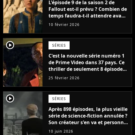
L'épisode 9 de la saison 2 de
Fallout est-il prévu ? Combien de
temps faudra-t-il attendre avant
le prochain épisode ?
10 février 2026
player2
SÉRIES
C'est la nouvelle série numéro 1
de Prime Video dans 37 pays. Ce
thriller de seulement 8 épisodes
a détrôné Fallout à la surprise
25 février 2026
générale
player2
SÉRIES
Après 898 épisodes, la plus vieille
série de science-fiction annulée ?
Son créateur s'en va et personne
ne sait ce qui va se passer
10 juin 2026