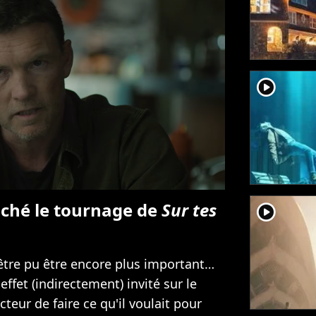
player2
ché le tournage de
Sur tes
player2
être pu être encore plus important…
effet (indirectement) invité sur le
eur de faire ce qu'il voulait pour