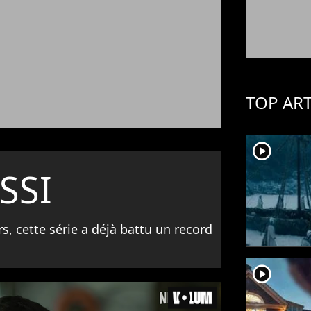
TOP ART
player2
SSI
rs, cette série a déjà battu un record
player2