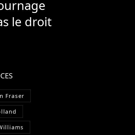
 tournage
s le droit
CES
n Fraser
lland
Williams