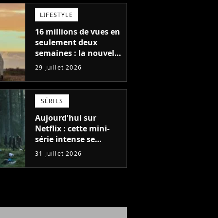
LIFESTYLE
16 millions de vues en
seulement deux
semaines : la nouvelle
série Netflix idéale
29 juillet 2026
pour les fans de
Yellowstone
SÉRIES
Aujourd'hui sur
Netflix : cette mini-
série intense se
regarde en une seule
31 juillet 2026
après-midi