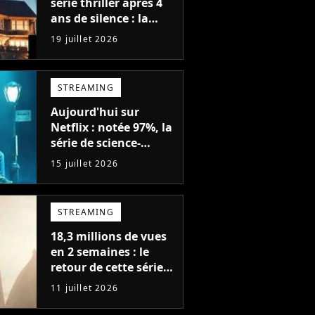
série thriller après 4
ans de silence : la
saison 1 avait atteint
19 juillet 2026
plus de 79 millions de
vues
STREAMING
Aujourd'hui sur
Netflix : notée 97%, la
série de science-
fiction la plus drôle
15 juillet 2026
du moment est enfin
de retour avec 8
nouveaux épisodes
STREAMING
18,3 millions de vues
en 2 semaines : le
retour de cette série
fantastique est le bide
11 juillet 2026
de l'année sur Netflix