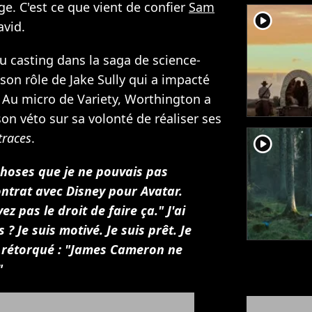
e. C'est ce que vient de confier
Sam
player2
avid.
u casting dans la saga de science-
 son rôle de Jake Sully qui a impacté
 Au micro de Variety, Worthington a
son véto sur sa volonté de réaliser ses
traces
.
player2
choses que je ne pouvais pas
ntrat avec Disney pour Avatar.
ez pas le droit de faire ça." J'ai
? Je suis motivé. Je suis prêt. Je
nt rétorqué : "James Cameron ne
"