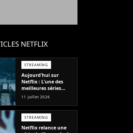
ICLES NETFLIX
STREAMING
Aujourd'hui sur
Netflix : L'une des
meilleures séries
d'action de tous les
11 juillet 2026
temps, avec 6 saisons
parfaites
STREAMING
Netflix relance une