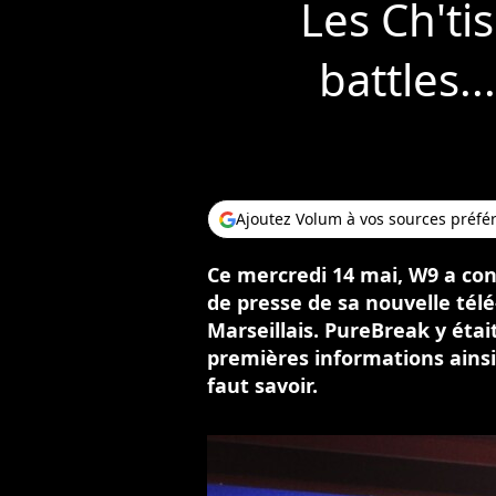
Les Ch'tis
battles.
Ajoutez Volum à vos sources préfé
Ce mercredi 14 mai, W9 a conv
de presse de sa nouvelle télé-
Marseillais. PureBreak y étai
premières informations ainsi 
faut savoir.