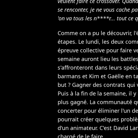
veulent faire ce crossover. Quand
se renconter, je ne vous cache p
'on va tous les n****r... tout ce
Comme on a pu le découvrir, l'
étapes. Le lundi, les deux com
épreuve collective pour faire v
semaine auront lieu les battle
s'affronteront dans leurs spéci
barmans et Kim et Gaëlle en t
but ? Gagner des contrats qui
Puis à la fin de la semaine, il 
plus gagné. La communauté qui
concerter pour éliminer l'un d
pourrait créer quelques probl
d'un animateur. C'est David La
chargé de le faire.