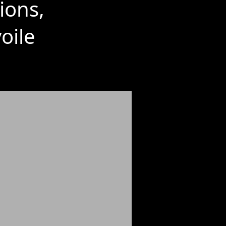
sions,
oile