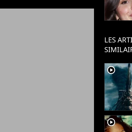
LES ART
SIMILAI
player2
player2