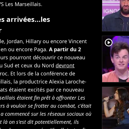
VS Les Marseillais.
s arrivées...les
r
lle, Jordan, Hillary ou encore Vincent
player2
lien ou encore Paga.
A partir du 2
teurs pourront découvrir ce nouveau
u Sud et ceux du Nord
devront
roc. Et lors de la conférence de
llais, la productrice Alexia Laroche-
ats étaient excités par ce nouveau
eillais étaient fin prêt à affronter Les
iers à vouloir se frotter au combat, c'était
a a commencé sur les réseaux sociaux où
et là on s'est dit potentiellement, ils