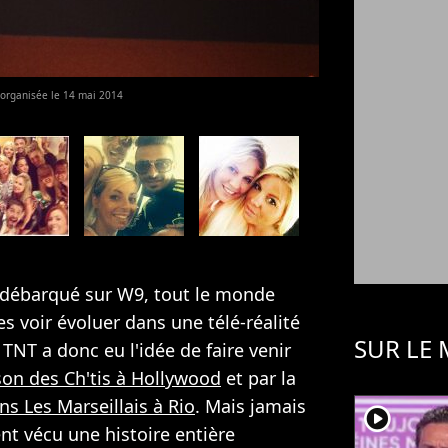
e organisée le 14 mai 2014
t débarqué sur W9, tout le monde
s voir évoluer dans une télé-réalité
SUR LE
 TNT a donc eu l'idée de faire venir
ison des Ch'tis à Hollywood
et par la
ns Les Marseillais à Rio
. Mais jamais
player2
t vécu une histoire entière