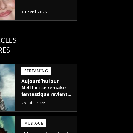
10 avril 2026
ICLES
RES
STREAMING
Aujourd'hui sur
Netflix : ce remake
fantastique revient
avec sa suite, 2 ans
26 juin 2026
après avoir réalisé 60
millions de vues et
régné 6 semaines
MUSIQUE
dans le Top 10