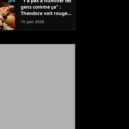
"Y'a pas à humilier les
gens comme ça" :
Theodora voit rouge
après un concert,
15 juin 2026
mais que s'est-il passé
?