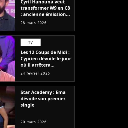
Cyril Hanouna veut
transformer W9 en C8
: ancienne émission
de retour et nouveau
28 mars 2026
télé-crochet à venir
TV
Les 12 Coups de Midi :
Cyprien dévoile le jour
où il arrêtera
l'émission
24 février 2026
Star Academy : Ema
dévoile son premier
single
20 mars 2026