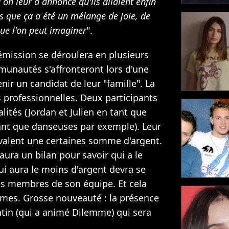
 on leur a annoncé qu'ils allaient enfin
as que ça a été un mélange de joie, de
 que l'on peut imaginer
".
émission se déroulera en plusieurs
munautés s'affronteront lors d'une
enir un candidat de leur "famille". La
s professionnelles. Deux participants
alités (Jordan et Julien en tant que
ant que danseuses par exemple). Leur
 valent une certaines somme d'argent.
y aura un bilan pour savoir qui a le
 aura le moins d'argent devra se
es membres de son équipe. Et cela
èmes. Grosse nouveauté : la présence
ntin (qui a animé Dilemme) qui sera