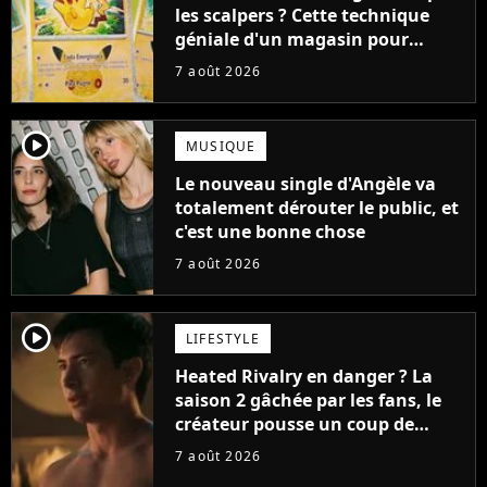
les scalpers ? Cette technique
géniale d'un magasin pour
ruiner les revendeurs
7 août 2026
player2
MUSIQUE
Le nouveau single d'Angèle va
totalement dérouter le public, et
c'est une bonne chose
7 août 2026
player2
LIFESTYLE
Heated Rivalry en danger ? La
saison 2 gâchée par les fans, le
créateur pousse un coup de
gueule
7 août 2026