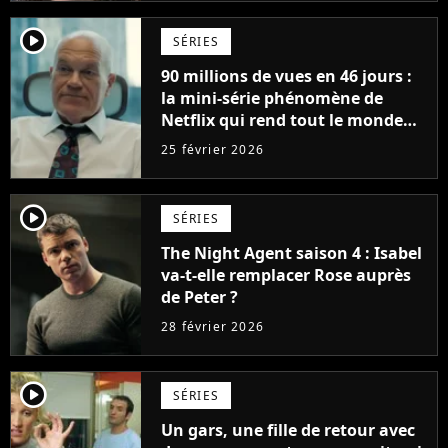
player2
SÉRIES
90 millions de vues en 46 jours :
la mini-série phénomène de
Netflix qui rend tout le monde
accro (et dépasse déjà Mon petit
25 février 2026
renne)
player2
SÉRIES
The Night Agent saison 4 : Isabel
va-t-elle remplacer Rose auprès
de Peter ?
28 février 2026
player2
SÉRIES
Un gars, une fille de retour avec