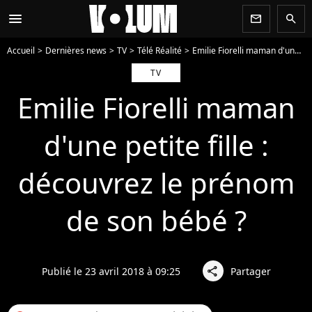
menu
newsletter
search
Accueil
Dernières news
TV
Télé Réalité
Emilie Fiorelli maman d'une petite fille : découvrez le prénom de son bébé ?
TV
Emilie Fiorelli maman
d'une petite fille :
découvrez le prénom
de son bébé ?
Publié le 23 avril 2018 à 09:25
Partager
share