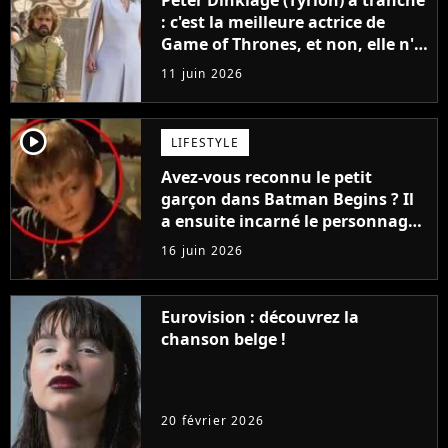
Peter Dinklage (Tyrion) a tranché
: c'est la meilleure actrice de
Game of Thrones, et non, elle n'a
pas joué Daenerys
11 juin 2026
player2
LIFESTYLE
Avez-vous reconnu le petit
garçon dans Batman Begins ? Il
a ensuite incarné le personnage
le plus détesté de la meilleure
16 juin 2026
série de tous les temps
Eurovision : découvrez la
chanson belge !
20 février 2026