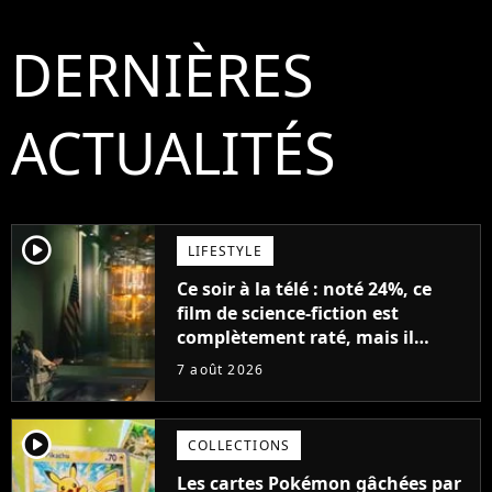
DERNIÈRES
ACTUALITÉS
player2
LIFESTYLE
Ce soir à la télé : noté 24%, ce
film de science-fiction est
complètement raté, mais il
aurait pu être encore pire à
7 août 2026
cause de son acteur
player2
COLLECTIONS
Les cartes Pokémon gâchées par