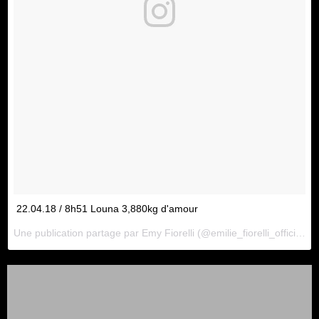
22.04.18 / 8h51 Louna 3,880kg d'amour
Une publication partage par
Emy Fiorelli
(@emilie_fiorelli_officiel) le