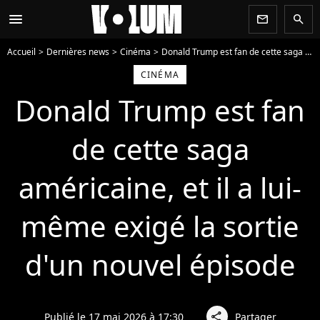
menu
newsletter
search
Accueil
Dernières news
Cinéma
Donald Trump est fan de cette saga américaine, et il a lui-même exigé la sortie d'un nouvel épisode
CINÉMA
Donald Trump est fan
de cette saga
américaine, et il a lui-
même exigé la sortie
d'un nouvel épisode
Publié le 17 mai 2026 à 17:30
Partager
share