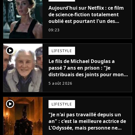
Aujourd'hui sur Netflix : ce film
de science-fiction totalement
oublié est pourtant l'un des
meilleurs des années 2010
09:23
player2
LIFESTYLE
Le fils de Michael Douglas a
passé 7 ans en prison : "Je
distribuais des joints pour mon
père"
5 août 2026
player2
LIFESTYLE
"Je n'ai pas travaillé depuis un
an" : c'est la meilleure actrice de
L'Odyssée, mais personne ne
veut lui donner de rôle au