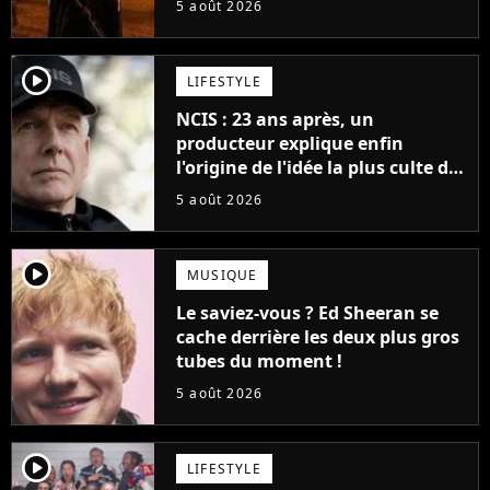
5 août 2026
cinéma
player2
LIFESTYLE
NCIS : 23 ans après, un
producteur explique enfin
l'origine de l'idée la plus culte de
la série (et on ne parle pas du
5 août 2026
bateau)
player2
MUSIQUE
Le saviez-vous ? Ed Sheeran se
cache derrière les deux plus gros
tubes du moment !
5 août 2026
player2
LIFESTYLE