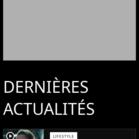
DERNIÈRES
ACTUALITÉS
player2
LIFESTYLE