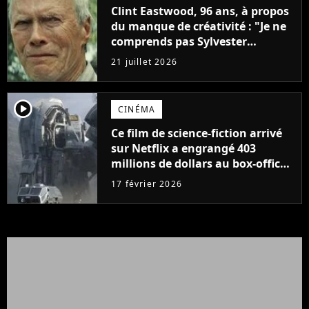
Clint Eastwood, 96 ans, à propos
du manque de créativité : "Je ne
comprends pas Sylvester
Stallone. J'ai l'impression qu'il ne
21 juillet 2026
fait ça que pour l'argent"
player2
CINÉMA
Ce film de science-fiction arrivé
sur Netflix a engrangé 403
millions de dollars au box-office
et fait revivre l'une des sagas les
17 février 2026
plus emblématiques de tous les
temps