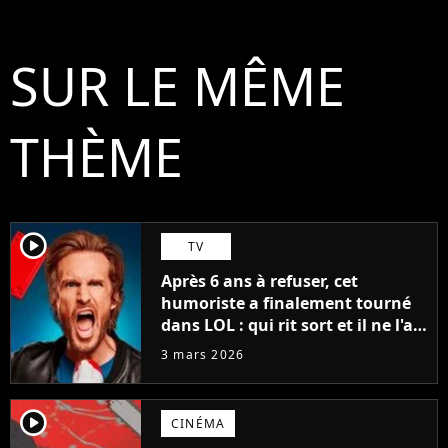
SUR LE MÊME
THÈME
player2
TV
Après 6 ans à refuser, cet
humoriste a finalement tourné
dans LOL : qui rit sort et il ne l'a
pas fait pour l'argent, "J'ai
3 mars 2026
toujours dit..."
player2
CINÉMA