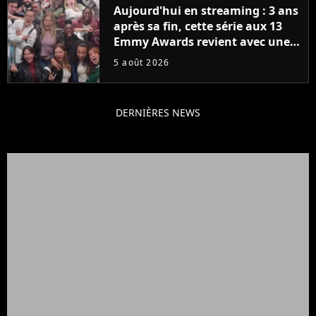
Aujourd'hui en streaming : 3 ans
après sa fin, cette série aux 13
Emmy Awards revient avec une
suite... totalement différente
5 août 2026
DERNIÈRES NEWS