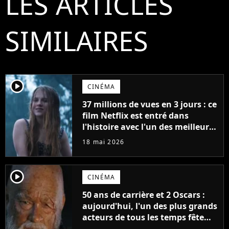
LES ARTICLES
SIMILAIRES
player2
CINÉMA
37 millions de vues en 3 jours : ce
film Netflix est entré dans
l'histoire avec l'un des meilleurs
lancements de tous les temps
18 mai 2026
player2
CINÉMA
50 ans de carrière et 2 Oscars :
aujourd'hui, l'un des plus grands
acteurs de tous les temps fête
ses 70 ans