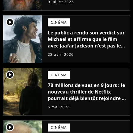
9 juillet 2026
player2
CINÉMA
Le public a rendu son verdict sur
Michael et affirme que le film
avec Jaafar Jackson n'est pas le
meilleur biopic musical de 2026.
28 avril 2026
Un autre film le surpasse
player2
CINÉMA
78 millions de vues en 9 jours : le
nouveau thriller de Netflix
pourrait déjà bientôt rejoindre le
top 10 des films les plus vus de
6 mai 2026
l'histoire
player2
CINÉMA