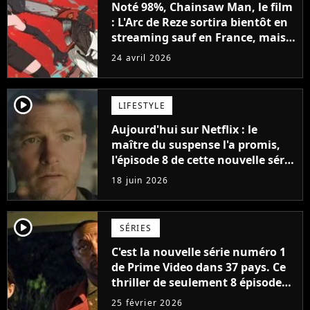
Noté 98%, Chainsaw Man, le film
: L'Arc de Reze sortira bientôt en
streaming sauf en France, mais
on a quand même une bonne
24 avril 2026
nouvelle
player2
LIFESTYLE
Aujourd'hui sur Netflix : le
maître du suspense l'a promis,
l'épisode 8 de cette nouvelle série
vous fera pleurer
18 juin 2026
player2
SÉRIES
C'est la nouvelle série numéro 1
de Prime Video dans 37 pays. Ce
thriller de seulement 8 épisodes
a détrôné Fallout à la surprise
25 février 2026