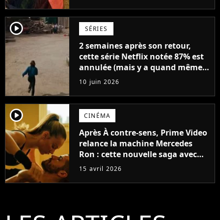
générale
player2
SÉRIES
2 semaines après son retour,
cette série Netflix notée 87% est
annulée (mais y a quand même
une bonne nouvelle)
10 juin 2026
player2
CINÉMA
Après À contre-sens, Prime Video
relance la machine Mercedes
Ron : cette nouvelle saga avec
Ester Expósito dévoile ses
15 avril 2026
premières images