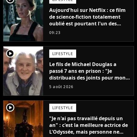
Aujourd'hui sur Netflix : ce film
de science-fiction totalement
oublié est pourtant l'un des
meilleurs des années 2010
09:23
player2
LIFESTYLE
Le fils de Michael Douglas a
passé 7 ans en prison : "Je
distribuais des joints pour mon
père"
5 août 2026
player2
LIFESTYLE
"Je n'ai pas travaillé depuis un
an" : c'est la meilleure actrice de
L'Odyssée, mais personne ne