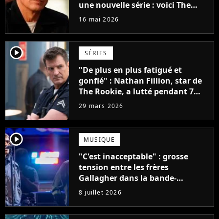
une nouvelle série : voici The
Rookie : North
16 mai 2026
player2
SÉRIES
"De plus en plus fatigué et
gonflé" : Nathan Fillion, star de
The Rookie, a lutté pendant 7
ans avec un rôle qui le détruisait
29 mars 2026
de plus en plus
player2
MUSIQUE
"C'est inacceptable" : grosse
tension entre les frères
Gallagher dans la bande-
annonce du documentaire sur
8 juillet 2026
Oasis