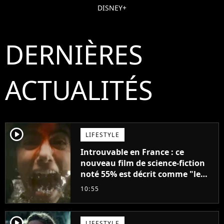
DISNEY+
DERNIÈRES
ACTUALITÉS
player2
LIFESTYLE
Introuvable en France : ce
nouveau film de science-fiction
noté 55% est décrit comme "le
plus stupide de l'année"
10:55
player2
LIFESTYLE