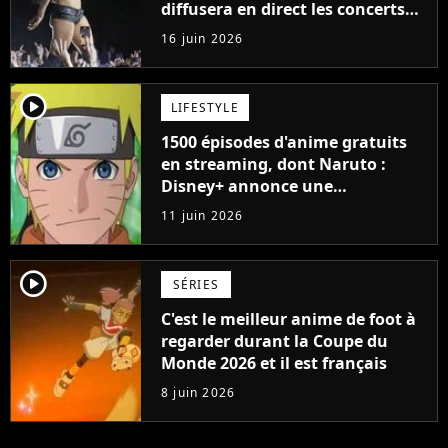
diffusera en direct les concerts
de cet incontournable festival
16 juin 2026
player2
LIFESTYLE
1500 épisodes d'anime gratuits
en streaming, dont Naruto :
Disney+ annonce une
collaboration impressionnante
11 juin 2026
player2
SÉRIES
C'est le meilleur anime de foot à
regarder durant la Coupe du
Monde 2026 et il est français
8 juin 2026