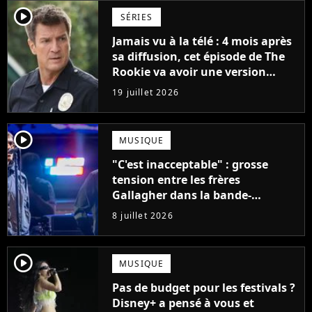
player2
SÉRIES
Jamais vu à la télé : 4 mois après
sa diffusion, cet épisode de The
Rookie va avoir une version
longue en streaming
19 juillet 2026
player2
MUSIQUE
"C'est inacceptable" : grosse
tension entre les frères
Gallagher dans la bande-
annonce du documentaire sur
8 juillet 2026
Oasis
player2
MUSIQUE
Pas de budget pour les festivals ?
Disney+ a pensé à vous et