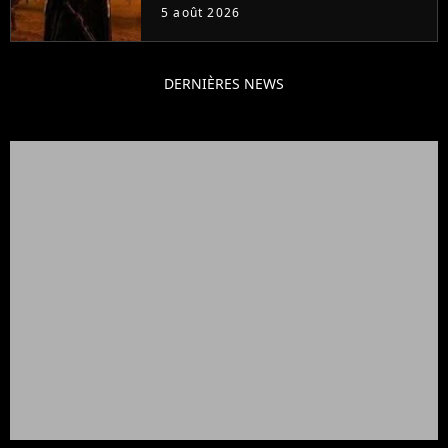
veut lui donner de rôle au
5 août 2026
cinéma
DERNIÈRES NEWS