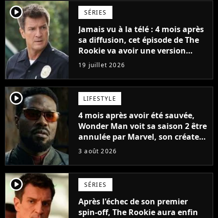
player2
SÉRIES
Jamais vu à la télé : 4 mois après
sa diffusion, cet épisode de The
Rookie va avoir une version
longue en streaming
19 juillet 2026
player2
LIFESTYLE
4 mois après avoir été sauvée,
Wonder Man voit sa saison 2 être
annulée par Marvel, son créateur
sort du silence : "Les contrats
3 août 2026
étaient signés"
player2
SÉRIES
Après l'échec de son premier
spin-off, The Rookie aura enfin