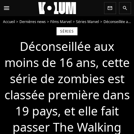
menu
newsletter
search
Accueil
Dernières news
Films Marvel
Séries Marvel
Déconseillée aux moins de 16 ans, cette série de zombies est classée première dans 19 pays, et elle fait passer The Walking Dead pour le monde des Bisounours
SÉRIES
Déconseillée aux
moins de 16 ans, cette
série de zombies est
classée première dans
19 pays, et elle fait
passer The Walking