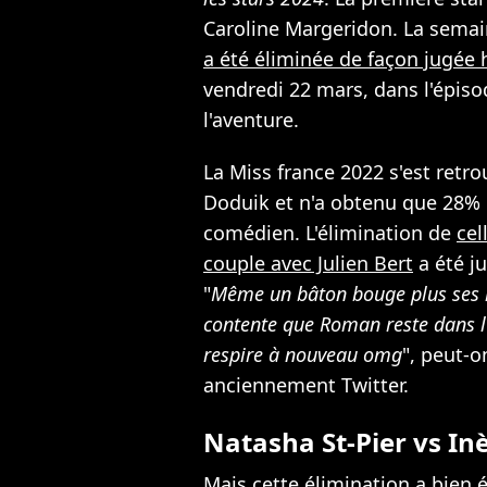
Caroline Margeridon. La semai
a été éliminée de façon jugée 
vendredi 22 mars, dans l'épisod
l'aventure.
La Miss france 2022 s'est retr
Doduik et n'a obtenu que 28% 
comédien. L'élimination de
cel
couple avec Julien Bert
a été j
"
Même un bâton bouge plus ses 
contente que Roman reste dans l
respire à nouveau omg
", peut-o
anciennement Twitter.
Natasha St-Pier vs In
Mais cette élimination a bien 