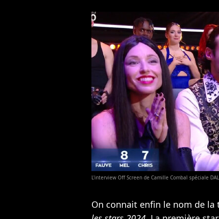
L'interview Off Screen de Camille Combal spéciale DALS 
On connait enfin le nom de la 
les stars 2024
. La première star