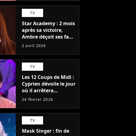
TV
Star Academy : 2 mois
après sa victoire,
Ambre déçoit ses fans
avec cette annonce
2 avril 2026
TV
Les 12 Coups de Midi :
Cyprien dévoile le jour
où il arrêtera
l'émission
24 février 2026
TV
Mask Singer : fin de