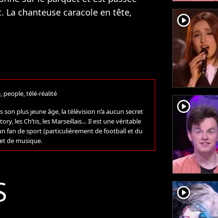
. La chanteuse caracole en tête,
player2
, people, télé-réalité
player2
son plus jeune âge, la télévision n’a aucun secret
ory, les Ch’tis, les Marseillais… Il est une véritable
i un fan de sport (particulièrement de football et du
 et de musique.
S
player2