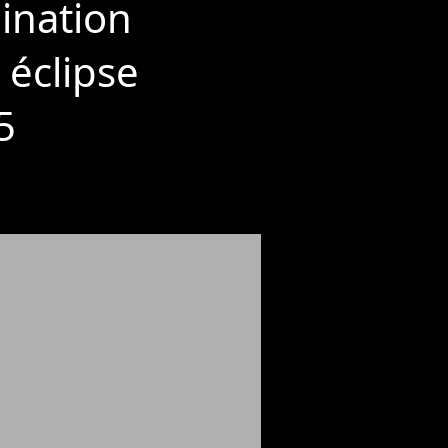
mination
 éclipse
5