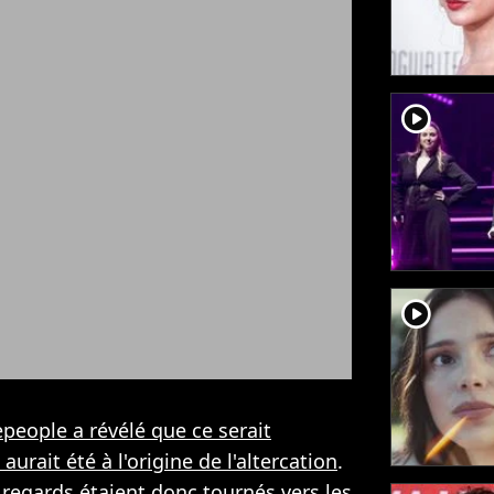
player2
player2
people a révélé que ce serait
urait été à l'origine de l'altercation
.
 regards étaient donc tournés vers les