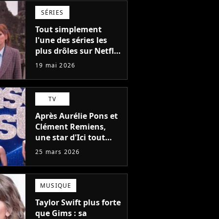
SÉRIES
Tout simplement
l'une des séries les
plus drôles sur Netflix
: seulement 5
19 mai 2026
épisodes et elle vient
du créateur de Black
Mirror
TV
Après Aurélie Pons et
Clément Remiens,
une star d'Ici tout
commence au casting
25 mars 2026
de Danse avec les
stars 2027 ?
MUSIQUE
Taylor Swift plus forte
que Gims : sa