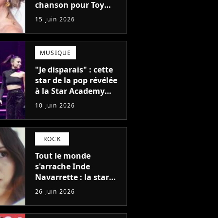
chanson pour Toy
Story 5 fait un carton
15 juin 2026
en France, les chiffres
!
MUSIQUE
"Je disparais" : cette
star de la pop révélée
à la Star Academy
met en pause sa
10 juin 2026
carrière
ROCK
Tout le monde
s'arrache Inde
Navarrette : la star
d'Obsession devient
26 juin 2026
la muse de cette
rockstar adulée de la