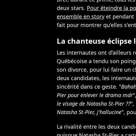
deux stars.
Pour éteindre la po
ensemble en story
et pendant l
fait pour montrer qu'elles s'en
La chanteuse éclipse 
Les internautes ont d'ailleur
Québécoise a tendu son poing
son divorce, pour lui faire un
deux candidates, les internaut
sincérité dans ce geste. "
Bahaha
Pier pour enlever le drama mdr
"
le visage de Natasha St-Pier ??
", 
Natasha St-Pier, j'hallucine
", pou
La rivalité entre les deux candi
puisque Natasha St-Pier a cart