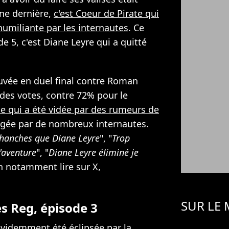
ne dernière,
c'est Coeur de Pirate qui
humiliante par les internautes
. Ce
e 5, c'est Diane Leyre qui a quitté
ouvée en duel final contre Roman
des votes, contre 72% pour le
le qui a été vidée par des rumeurs de
ugée par de nombreux internautes.
hanches que Diane Leyre
", "
Trop
'aventure
", "
Diane Leyre éliminé je
n notamment lire sur X,
SUR LE
ès Reg, épisode 3
évidemment été éclipsée par la