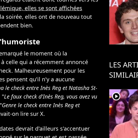
lémique, elles se sont affichées
a soirée, elles ont de nouveau tout
tendent bien.
l'humoriste
s remarqué le moment où la
 à celle qui a récemment annoncé
LES ART
 check. Malheureusement pour les
SIMILAI
es pensent qu'il n'y a aucune
 le check entre Inès Reg et Natasha St-
player2
, "
Le faux check d'Inès Reg, vous avez vu
"
Genre le check entre Inès Reg et
vait-on lire sur X.
dates devrait d'ailleurs s'accentuer
onné sur le parquet et est passée