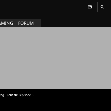
newsletter
search
AMING
FORUM
g... Tout sur l'épisode 5