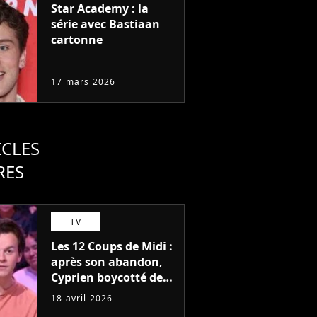
gen Z
Star Academy : la
série avec Bastiaan
cartonne
17 mars 2026
ICLES
RES
TV
Les 12 Coups de Midi :
après son abandon,
Cyprien boycotté des
primes ? "Vous ne le
18 avril 2026
reverrez plus"