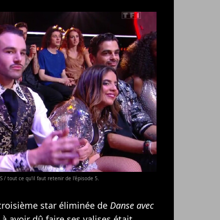
/ tout ce qu'il faut retenir de l'épisode 5.
troisième star éliminée de
Danse avec
 à avoir dû faire ses valises était