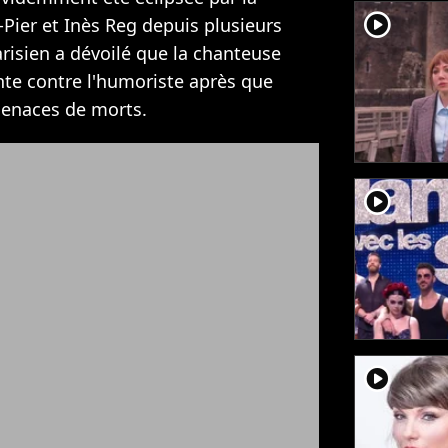
player2
Pier et Inès Reg depuis plusieurs
arisien a dévoilé que la chanteuse
te contre l'humoriste après que
 menaces de morts.
player2
player2