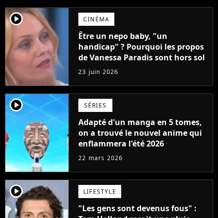
player2
CINÉMA
Être un nepo baby, "un
handicap" ? Pourquoi les propos
de Vanessa Paradis sont hors sol
23 juin 2026
player2
SÉRIES
Adapté d'un manga en 5 tomes,
on a trouvé le nouvel anime qui
enflammera l'été 2026
22 mars 2026
player2
LIFESTYLE
"Les gens sont devenus fous" :