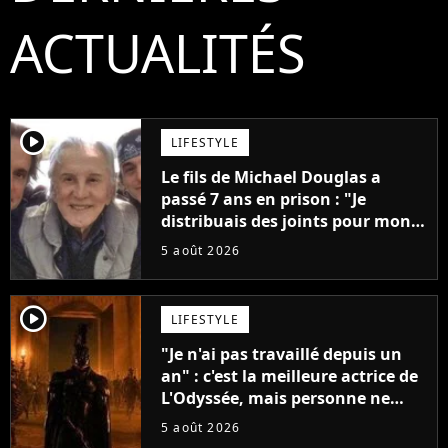
ACTUALITÉS
player2
LIFESTYLE
Le fils de Michael Douglas a
passé 7 ans en prison : "Je
distribuais des joints pour mon
père"
5 août 2026
player2
LIFESTYLE
"Je n'ai pas travaillé depuis un
an" : c'est la meilleure actrice de
L'Odyssée, mais personne ne
veut lui donner de rôle au
5 août 2026
cinéma