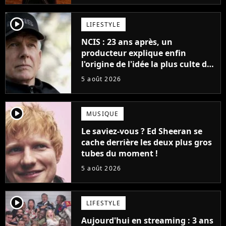
player2
LIFESTYLE
NCIS : 23 ans après, un
producteur explique enfin
l'origine de l'idée la plus culte de
la série (et on ne parle pas du
5 août 2026
bateau)
player2
MUSIQUE
Le saviez-vous ? Ed Sheeran se
cache derrière les deux plus gros
tubes du moment !
5 août 2026
player2
LIFESTYLE
Aujourd'hui en streaming : 3 ans