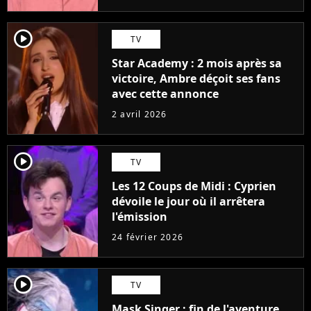
player2
TV
Star Academy : 2 mois après sa
victoire, Ambre déçoit ses fans
avec cette annonce
2 avril 2026
player2
TV
Les 12 Coups de Midi : Cyprien
dévoile le jour où il arrêtera
l'émission
24 février 2026
player2
TV
Mask Singer : fin de l'aventure