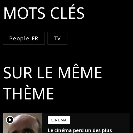
MOTS CLÉS
People FR
TV
SUR LE MÊME
THÈME
player2
CINÉMA
Le cinéma perd un des plus