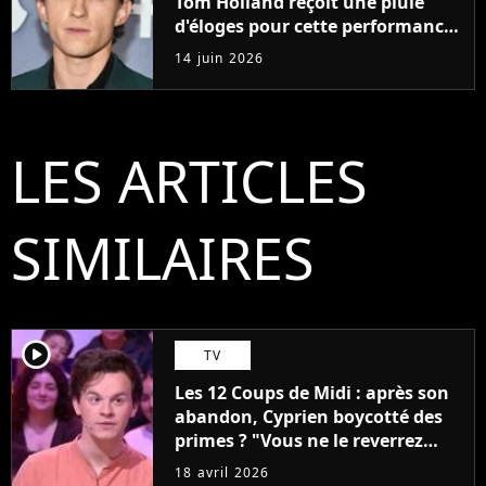
Tom Holland reçoit une pluie
d'éloges pour cette performance
qui n'a rien à voir avec Spider-
14 juin 2026
Man et L'Odyssée
LES ARTICLES
SIMILAIRES
player2
TV
Les 12 Coups de Midi : après son
abandon, Cyprien boycotté des
primes ? "Vous ne le reverrez
plus"
18 avril 2026