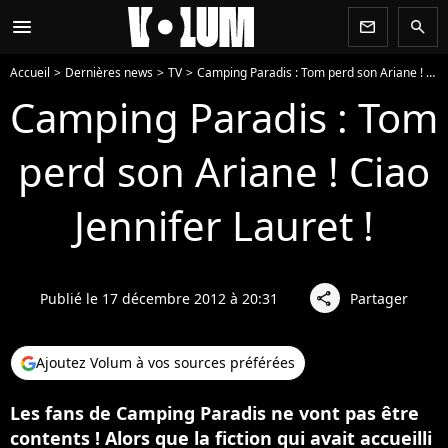
menu
newsletter
search
Accueil
Dernières news
TV
Camping Paradis : Tom perd son Ariane ! Ciao Jennifer Lauret !
Camping Paradis : Tom
perd son Ariane ! Ciao
Jennifer Lauret !
Publié le 17 décembre 2012 à 20:31
Partager
share
Ajoutez Volum à vos sources préférées
Les fans de Camping Paradis ne vont pas être
contents ! Alors que la fiction qui avait accueilli