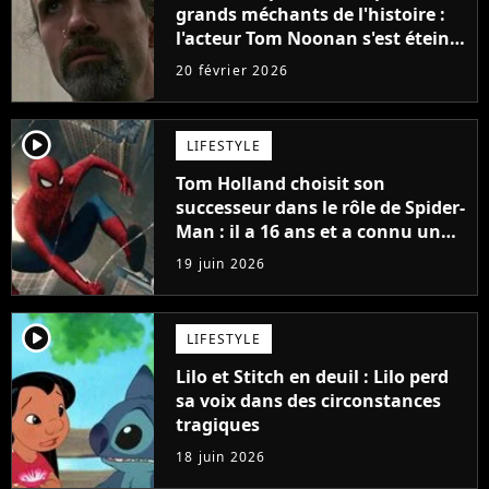
grands méchants de l'histoire :
l'acteur Tom Noonan s'est éteint
à 74 ans
20 février 2026
player2
LIFESTYLE
Tom Holland choisit son
successeur dans le rôle de Spider-
Man : il a 16 ans et a connu un
énorme succès sur Netflix
19 juin 2026
l'année dernière
player2
LIFESTYLE
Lilo et Stitch en deuil : Lilo perd
sa voix dans des circonstances
tragiques
18 juin 2026