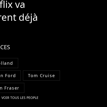
lix va
rent déjà
CES
lland
on Ford
Tom Cruise
n Fraser
VOIR TOUS LES PEOPLE