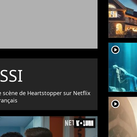
player2
SSI
 scène de Heartstopper sur Netflix
français
player2