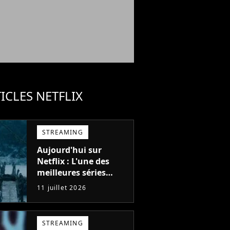
ICLES NETFLIX
STREAMING
Aujourd'hui sur
Netflix : L'une des
meilleures séries
d'action de tous les
11 juillet 2026
temps, avec 6 saisons
parfaites
STREAMING