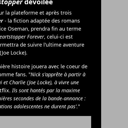
stopper
dévoilée
r la plateforme et après trois
er
- la fiction adaptée des romans
ice Oseman, prendra fin au terme
eartstopper Forever
, celui-ci est
rmettra de suivre l'ultime aventure
(Joe Locke).
nière histoire jouera avec le coeur de
omme fans. "
Nick s'apprête à partir à
i et Charlie (Joe Locke), à ​​vivre une
tflix.
Ils sont hantés par la maxime
mières secondes de la bande-annonce :
ations adolescentes ne durent pas'.
"