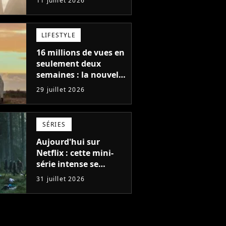
11 juillet 2026
de l'année sur Netflix
LIFESTYLE
16 millions de vues en
seulement deux
semaines : la nouvelle
série Netflix idéale
29 juillet 2026
pour les fans de
Yellowstone
SÉRIES
Aujourd'hui sur
Netflix : cette mini-
série intense se
regarde en une seule
31 juillet 2026
après-midi