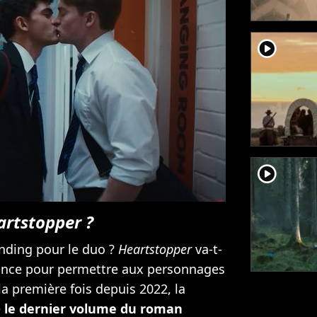
player2
player2
artstopper ?
ending pour le duo ?
Heartstopper
va-t-
stance pour permettre aux personnages
a première fois depuis 2022, la
e
le dernier volume du roman