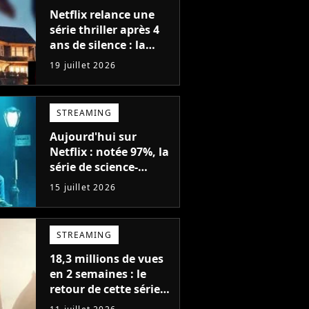
Netflix relance une
série thriller après 4
ans de silence : la
saison 1 avait atteint
19 juillet 2026
plus de 79 millions de
vues
STREAMING
Aujourd'hui sur
Netflix : notée 97%, la
série de science-
fiction la plus drôle
15 juillet 2026
du moment est enfin
de retour avec 8
nouveaux épisodes
STREAMING
18,3 millions de vues
en 2 semaines : le
retour de cette série
fantastique est le bide