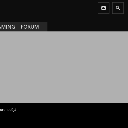
newsletter
search
AMING
FORUM
eurent déjà