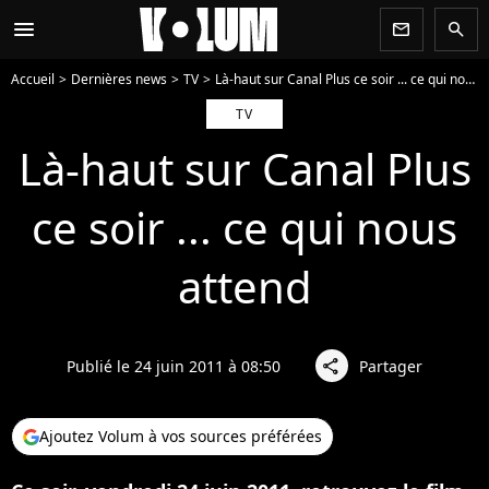
menu
newsletter
search
Accueil
Dernières news
TV
Là-haut sur Canal Plus ce soir ... ce qui nous attend
TV
Là-haut sur Canal Plus
ce soir ... ce qui nous
attend
Publié le 24 juin 2011 à 08:50
Partager
share
Ajoutez Volum à vos sources préférées