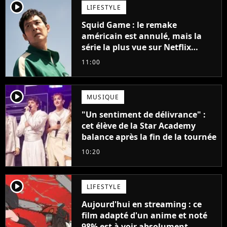
player2
LIFESTYLE
Squid Game : le remake
américain est annulé, mais la
série la plus vue sur Netflix
pourrait avoir une version
11:00
française
player2
MUSIQUE
"Un sentiment de délivrance" :
cet élève de la Star Academy
balance après la fin de la tournée
10:20
player2
LIFESTYLE
Aujourd'hui en streaming : ce
film adapté d'un anime et noté
98% est à voir absolument...