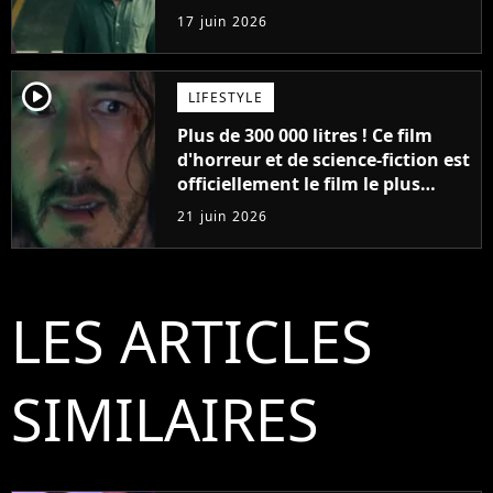
2026... et vous ne pourrez
17 juin 2026
probablement jamais le voir en
France
player2
LIFESTYLE
Plus de 300 000 litres ! Ce film
d'horreur et de science-fiction est
officiellement le film le plus
sanglant de tous les temps
21 juin 2026
LES ARTICLES
SIMILAIRES