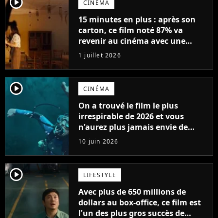
player2
CINÉMA
15 minutes en plus : après son
carton, ce film noté 87% va
revenir au cinéma avec une
version plus longue
1 juillet 2026
player2
CINÉMA
On a trouvé le film le plus
irrespirable de 2026 et vous
n'aurez plus jamais envie de
vous baigner
10 juin 2026
player2
LIFESTYLE
Avec plus de 650 millions de
dollars au box-office, ce film est
l'un des plus gros succès de