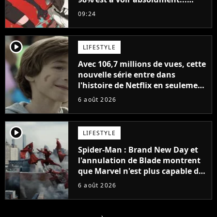
sinon vous ne comprendrez plus
09:24
la série
player2
LIFESTYLE
Avec 106,7 millions de vues, cette
nouvelle série entre dans
l'histoire de Netflix en seulement
48 jours
6 août 2026
player2
LIFESTYLE
Spider-Man : Brand New Day et
l'annulation de Blade montrent
que Marvel n'est plus capable de
faire quoi que ce soit de simple
6 août 2026