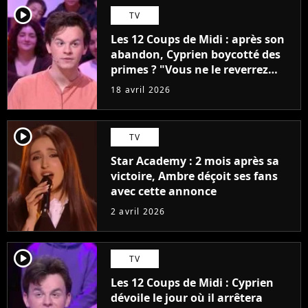
player2
TV
Les 12 Coups de Midi : après son
abandon, Cyprien boycotté des
primes ? "Vous ne le reverrez
plus"
18 avril 2026
player2
TV
Star Academy : 2 mois après sa
victoire, Ambre déçoit ses fans
avec cette annonce
2 avril 2026
player2
TV
Les 12 Coups de Midi : Cyprien
dévoile le jour où il arrêtera