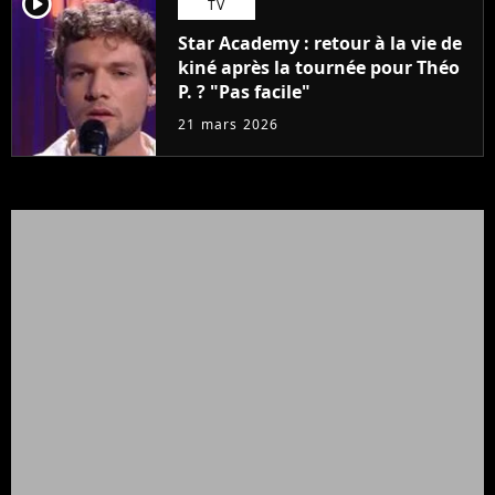
player2
TV
Star Academy : retour à la vie de
kiné après la tournée pour Théo
P. ? "Pas facile"
21 mars 2026