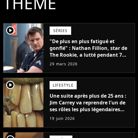
THÈME
player2
SÉRIES
"De plus en plus fatigué et
gonflé" : Nathan Fillion, star de
The Rookie, a lutté pendant 7
ans avec un rôle qui le détruisait
29 mars 2026
de plus en plus
player2
LIFESTYLE
Une suite après plus de 25 ans :
Jim Carrey va reprendre l'un de
ses rôles les plus légendaires
(alors qu'il l'avait détesté)
19 juin 2026